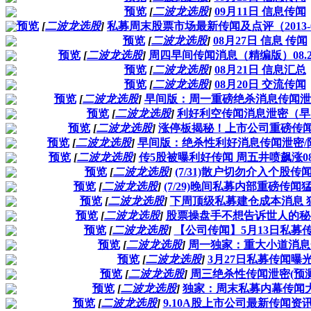
预览
[
二波龙选股
]
09月11日 信息传闻
预览
[
二波龙选股
]
私募周末股票市场最新传闻及点评（2013-0
预览
[
二波龙选股
]
08月27日 信息 传闻
预览
[
二波龙选股
]
周四早间传闻消息（精编版）08.22 20
预览
[
二波龙选股
]
08月21日 信息汇总
预览
[
二波龙选股
]
08月20日 交流传闻
预览
[
二波龙选股
]
早间版：周一重磅绝杀消息传闻泄密 20
预览
[
二波龙选股
]
利好利空传闻消息泄密（早
预览
[
二波龙选股
]
涨停板揭秘！上市公司重磅传闻揭穿
预览
[
二波龙选股
]
早间版：绝杀性利好消息传闻泄密/附股 2
预览
[
二波龙选股
]
传5股被曝利好传闻 周五井喷飙涨08.02 
预览
[
二波龙选股
]
(7/31)散户切勿介入个股传
预览
[
二波龙选股
]
(7/29)晚间私募内部重磅传闻
预览
[
二波龙选股
]
下周顶级私募建仓成本消息 
预览
[
二波龙选股
]
股票操盘手不想告诉世人的秘
预览
[
二波龙选股
]
【公司传闻】5月13日私募
预览
[
二波龙选股
]
周一独家：重大小道消息
预览
[
二波龙选股
]
3月27日私募传闻曝
预览
[
二波龙选股
]
周三绝杀性传闻泄密(预测
预览
[
二波龙选股
]
独家：周末私募内幕传闻
预览
[
二波龙选股
]
9.10A股上市公司最新传闻资