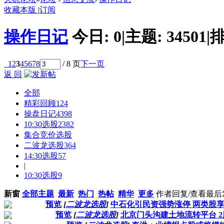
收藏本版
|
订阅
操作日记
今日:
0
|
主题:
34501
|
排
1
2
3
4
5
6
7
8
/ 8 页
下一页
返 回
全部
精彩回顾
124
操盘日记
4398
10:30选股
2382
集合竞价选股
二波龙选股
364
14:30选股
57
|
10:30选股
9
新窗
全部主题
最新
热门
热帖
精华
更多
作者
回复/查看
最后
预览
[
二波龙选股
]
中石化引民资强势涨停 两类股享
预览
[
二波龙选股
]
北京门头沟建土地流转平台 