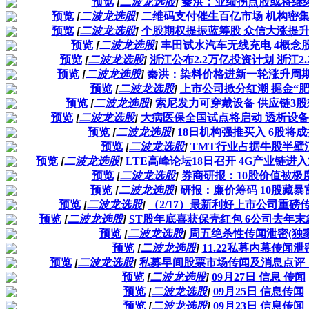
预览
[
二波龙选股
]
秦洪：业绩拐点股或将继
预览
[
二波龙选股
]
二维码支付催生百亿市场 机构密
预览
[
二波龙选股
]
个股期权提振蓝筹股 众信大涨提
预览
[
二波龙选股
]
丰田试水汽车无线充电 4概念
预览
[
二波龙选股
]
浙江公布2.2万亿投资计划 浙江2
预览
[
二波龙选股
]
秦洪：染料价格进新一轮涨升周期
预览
[
二波龙选股
]
上市公司掀分红潮 掘金“肥
预览
[
二波龙选股
]
索尼发力可穿戴设备 供应链3
预览
[
二波龙选股
]
大病医保全国试点将启动 透析设备需
预览
[
二波龙选股
]
18日机构强推买入 6股将
预览
[
二波龙选股
]
TMT行业占据牛股半壁
预览
[
二波龙选股
]
LTE高峰论坛18日召开 4G产业链进入
预览
[
二波龙选股
]
券商研报：10股价值被极
预览
[
二波龙选股
]
研报：廉价筹码 10股藏暴
预览
[
二波龙选股
]
（2/17）最新利好上市公司重磅
预览
[
二波龙选股
]
ST股年底喜获保壳红包 6公司去年末
预览
[
二波龙选股
]
周五绝杀性传闻泄密(独家
预览
[
二波龙选股
]
11.22私募内幕传闻泄
预览
[
二波龙选股
]
私募早间股票市场传闻及消息点评（201
预览
[
二波龙选股
]
09月27日 信息 传闻
预览
[
二波龙选股
]
09月25日 信息传闻
预览
[
二波龙选股
]
09月23日 信息传闻