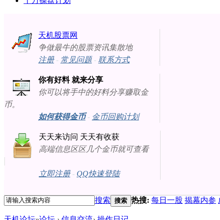
十万操盘计划
天机股票网
争做最牛的股票资讯集散地
注册
-
常见问题
-
联系方式
你有好料 就来分享
你可以将手中的好料分享赚取金
币。
如何获得金币
-
金币回购计划
天天来访问 天天有收获
高端信息区区几个金币就可查看
立即注册
-
QQ快速登陆
搜索
热搜:
每日一股
揭幕内参
搜索
天机论坛
»
论坛
›
信息交流
›
操作日记