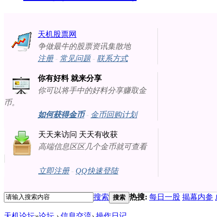
天机股票网
争做最牛的股票资讯集散地
注册
-
常见问题
-
联系方式
你有好料 就来分享
你可以将手中的好料分享赚取金
币。
如何获得金币
-
金币回购计划
天天来访问 天天有收获
高端信息区区几个金币就可查看
立即注册
-
QQ快速登陆
搜索
热搜:
每日一股
揭幕内参
搜索
天机论坛
»
论坛
›
信息交流
›
操作日记