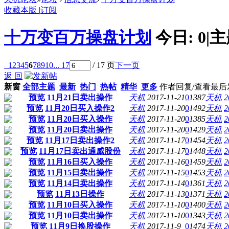
收藏本版
|
订阅
十万变百万操盘计划
今日:
0
|
主
1
2
3
4
5
6
7
8
9
10
... 17
/ 17 页
下一页
返 回
新窗
全部主题
最新
热门
热帖
精华
更多
作者
回复/查看
最后
预览
11月21日卖出操作
天机
2017-11-21
0
1387
天机
2
预览
11月20日买入操作2
天机
2017-11-20
0
1492
天机
2
预览
11月20日买入操作
天机
2017-11-20
0
1385
天机
2
预览
11月20日卖出操作
天机
2017-11-20
0
1429
天机
2
预览
11月17日卖出操作2
天机
2017-11-17
0
1454
天机
2
预览
11月17日卖出通威股份
天机
2017-11-17
0
1448
天机
2
预览
11月16日买入操作
天机
2017-11-16
0
1459
天机
2
预览
11月15日卖出操作
天机
2017-11-15
0
1453
天机
2
预览
11月14日卖出操作
天机
2017-11-14
0
1361
天机
2
预览
11月13日操作
天机
2017-11-13
0
1371
天机
2
预览
11月10日买入操作
天机
2017-11-10
0
1400
天机
2
预览
11月10日卖出操作
天机
2017-11-10
0
1343
天机
2
预览
11月9日换股操作
天机
2017-11-9
0
1474
天机
2