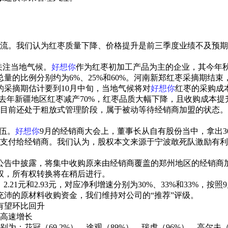
流。我们认为红枣质量下降、价格提升是前三季度业绩不及预期
关注当地气候。
好想你
作为红枣初加工产品为主的企业，其今年
比例分别约为6%、25%和60%。河南新郑红枣采摘期结束，
采摘期估计要到10月中旬，当地气候将对
好想你
红枣的采购成
去年新疆地区红枣减产70%，红枣品质大幅下降，且收购成本提升
公司目前还处于粗放式管理阶段，属于被动等待经销商加盟的状态
伍。
好想你
9月的经销商大会上，董事长从自有股份当中，拿出300
式支付给经销商。我们认为，股权本文来源于宁波敢死队激励有
告中披露，将集中收购原来由经销商覆盖的郑州地区的经销商加盟
营权，所有权转换将在稍后进行。
1元和2.93元，对应净利增速分别为30%、33%和33%，按照9月23
充沛的原材料收购资金，我们维持对公司的“推荐”评级。
率有望环比回升
续高速增长
冠（69.2%）、途观（89%）、瑞虎（96%）、高尔夫（72.