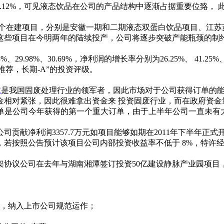
% 上升至29.12%，可见液态饮品在公司的产品结构中逐渐占据重要
个在建项目，分别是安徽一期和二期液态双蛋白饮品项目、江苏
这些项目在今明两年的陆续投产，公司将逐步突破产能瓶颈的制
.98%、30.69%，净利润的增长率分别为26.25%、 41.25%、3
短期-推荐，长期-A”的投资评级。
境
是我国固废处理行业的领军者，因此市场对于公司获得订单的
金相对紧张，因此很难拿出资金来 投资固废行业，而在政府资金
订单是公司今年获得的第一个重大订单，由于上半年公司一直未有
净利润3357.7万元如项目能够如期在2011年下半年正式开
大，若按照公告预计该项目公司内部投资收益率不低于 8%，特许经营
议公司在去年与湖南湘潭签订投资50亿建设静脉产业园项目
，纳入上市公司规范运作；