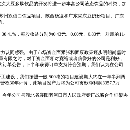
位臵， 此次大豆多肽饮品的开发将进一步丰富公司液态饮品的种类，加
苏州双蛋白饮品项目、陕西杨凌和广东揭东豆奶粉项目、广东
约。
8.41%，每股收益分别为0.43元、0.60元、0.83元，对应的11-
能力认同感强。由于市场资金面紧张和固废政策逐步明朗尚需时
量有限之时，对于资金面相对宽裕或者信誉好的公司是利好，
大订单公告，下半年获得订单支持符合预期，我们认为在公司
工建设，我们按照一般 500吨的项目建设期大约在一年半到两
权30年计算，此项目投产后将为公司贡献净利润3357.7万
，今年公司与湖北省襄阳老河口市人民政府签订战略合作框架协