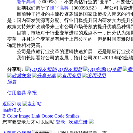
隆平高科
（000998）：不要高估行业的“变革”，不要低
近期我们调研了
隆平高科
（000998.SZ），与公
目前种子行业的主流投资逻辑是国家政策投入带来的行业变
是：国内研发资源再分配、行业门槛提升国内研发实力提升
政策支持兼并收购带来上市公司市场份额的提升优质品种得到
目前，市场对于行业变革进程的观点不一，部分认为短期
变革，并且这个变革是有利于上市公司的，但是时间表难以
确定性相对更高。
公司是依赖行业变革的逻辑快速扩展，还是顺应行业变革
我们长期看好公司的发展，预计公司2011-2013 年的业绩分别为
分享到:
QQ好友和群
QQ空间
收藏
分享
有用
没用
回复
使用道具
举报
返回列表
高级模式
B
Color
Image
Link
Quote
Code
Smilies
您需要登录后才可以回帖
登录
|
欢迎注册