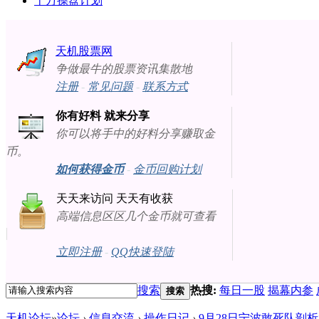
十万操盘计划
天机股票网
争做最牛的股票资讯集散地
注册
-
常见问题
-
联系方式
你有好料 就来分享
你可以将手中的好料分享赚取金
币。
如何获得金币
-
金币回购计划
天天来访问 天天有收获
高端信息区区几个金币就可查看
立即注册
-
QQ快速登陆
搜索
热搜:
每日一股
揭幕内参
搜索
天机论坛
»
论坛
›
信息交流
›
操作日记
›
9月28日宁波敢死队剖