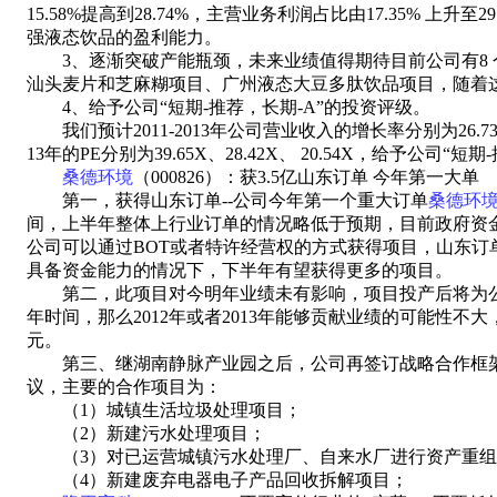
15.58%提高到28.74%，主营业务利润占比由17.35
强液态饮品的盈利能力。
3、逐渐突破产能瓶颈，未来业绩值得期待目前公司有8 
汕头麦片和芝麻糊项目、广州液态大豆多肽饮品项目，随着
4、给予公司“短期-推荐，长期-A”的投资评级。
我们预计2011-2013年公司营业收入的增长率分别为26.73%、29
13年的PE分别为39.65X、28.42X、 20.54X，给予公司“
桑德环境
（000826）：获3.5亿山东订单 今年第一大单
第一，获得山东订单--公司今年第一个重大订单
桑德环
间，上半年整体上行业订单的情况略低于预期，目前政府资
公司可以通过BOT或者特许经营权的方式获得项目，山东
具备资金能力的情况下，下半年有望获得更多的项目。
第二，此项目对今明年业绩未有影响，项目投产后将为公司贡献
年时间，那么2012年或者2013年能够贡献业绩的可能性不
元。
第三、继湖南静脉产业园之后，公司再签订战略合作框架协
议，主要的合作项目为：
（1）城镇生活垃圾处理项目；
（2）新建污水处理项目；
（3）对已运营城镇污水处理厂、自来水厂进行资产重组
（4）新建废弃电器电子产品回收拆解项目；