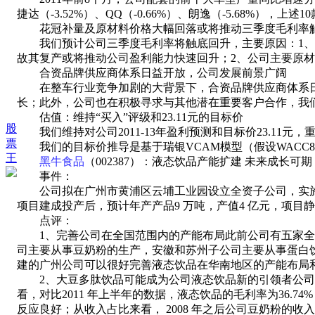
捷达（-3.52%）、QQ（-0.66%）、朗逸（-5.68%）
花冠补量及原材料价格大幅回落或将推动三季度毛利率
我们预计公司三季度毛利率将触底回升，主要原因：1、我
故其复产或将推动公司盈利能力快速回升；2、公司主要原材
合资品牌供应商体系日益开放，公司发展前景广阔
在整车行业竞争加剧的大背景下，合资品牌供应商体系日
长；此外，公司也在积极寻求与其他潜在重要客户合作，我们
估值：维持“买入”评级和23.11元的目标价
股
我们维持对公司2011-13年盈利预测和目标价23.11元，
票
我们的目标价推导是基于瑞银VCAM模型（假设WACC8.9%，
王
黑牛食品
（002387）：液态饮品产能扩建 未来成长可期
事件：
公司拟在广州市黄浦区云埔工业园设立全资子公司，实施大豆多肽
项目建成投产后，预计年产产品9 万吨，产值4 亿元，项目静态
点评：
1、完善公司在全国范围内的产能布局此前公司有五家全资
司主要从事豆奶粉的生产，安徽和苏州子公司主要从事蛋白
建的广州公司可以很好完善液态饮品在华南地区的产能布局
2、大豆多肽饮品可能成为公司液态饮品新的引领者公司上
看，对比2011 年上半年的数据，液态饮品的毛利率为36
反应良好；从收入占比来看， 2008 年之后公司豆奶粉的收