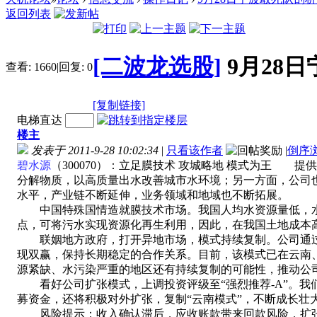
返回列表
[二波龙选股]
9月28
查看:
1660
|
回复:
0
[复制链接]
电梯直达
楼主
发表于 2011-9-28 10:02:34
|
只看该作者
|
倒序
碧水源
（300070）：立足膜技术 攻城略地 模式为王
分解物质，以高质量出水改善城市水环境；另一方面，公司
水平，产业链不断延伸，业务领域和地域也不断拓展。
中国特殊国情造就膜技术市场。我国人均水资源量低，水体
点，可将污水实现资源化再生利用，因此，在我国土地成本
联姻地方政府，打开异地市场，模式持续复制。公司通过
现双赢，保持长期稳定的合作关系。目前，该模式已在云南
源紧缺、水污染严重的地区还有持续复制的可能性，推动公
看好公司扩张模式，上调投资评级至“强烈推荐-A”。我们估算公司
募资金，还将积极对外扩张，复制“云南模式”，不断成长壮大。
风险提示：收入确认滞后，应收账款带来回款风险，扩张