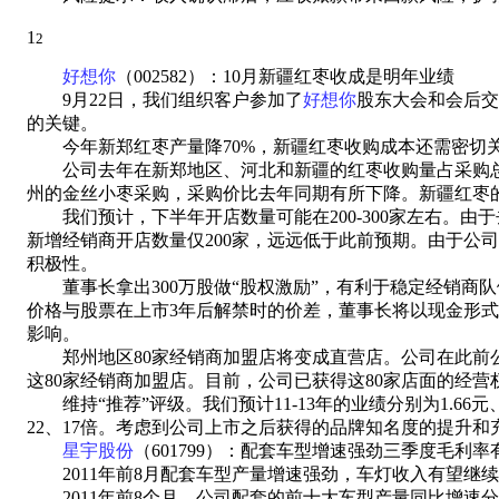
1
2
好想你
（002582）：10月新疆红枣收成是明年业绩
9月22日，我们组织客户参加了
好想你
股东大会和会后交
的关键。
今年新郑红枣产量降70%，新疆红枣收购成本还需密切
公司去年在新郑地区、河北和新疆的红枣收购量占采购总量的
州的金丝小枣采购，采购价比去年同期有所下降。新疆红枣的
我们预计，下半年开店数量可能在200-300家左右。由于
新增经销商开店数量仅200家，远远低于此前预期。由于
积极性。
董事长拿出300万股做“股权激励”，有利于稳定经销商队
价格与股票在上市3年后解禁时的价差，董事长将以现金形
影响。
郑州地区80家经销商加盟店将变成直营店。公司在此前公
这80家经销商加盟店。目前，公司已获得这80家店面的经
维持“推荐”评级。我们预计11-13年的业绩分别为1.66元、2.2
22、17倍。考虑到公司上市之后获得的品牌知名度的提升和
星宇股份
（601799）：配套车型增速强劲三季度毛利
2011年前8月配套车型产量增速强劲，车灯收入有望继
2011年前8个月，公司配套的前十大车型产量同比增速分别为：花