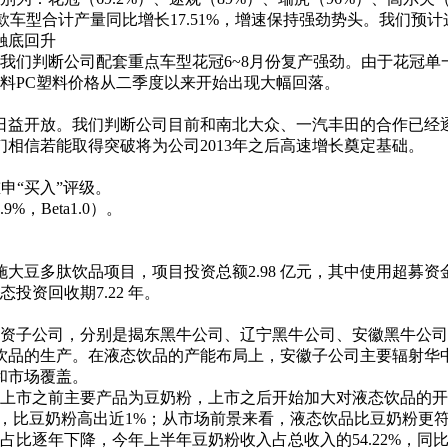
，上述10款车型合计产量同比增长17.51%，增速保持强劲势头。我们
触底回升
们判断公司配套重点车型花冠6~8月份复产强劲。由于花冠单一
料PC塑料价格从二季度以来开始出现大幅回落。
益开放。我们判断公司目前和南北大众、一汽丰田的合作已经逐
相信若能取得突破将为公司2013年之后高速增长奠定基础。
重申“买入”评级。
Beta1.0）。
饮品项目，项目投资总额2.98 亿元，其中使用超募资金7，20
投资回收期7.22 年。
子公司，分别是揭东黑牛公司、辽宁黑牛公司、安徽黑牛公司
饮品的生产。在液态饮品的产能布局上，安徽子公司主要辐射华中
和市场覆盖。
市之前主要产品为豆奶粉，上市之后开始加大对液态饮品的开
.74%，比豆奶粉高出近1%；从市场前景来看，液态饮品比豆奶
入占比逐年下降，今年上半年豆奶粉收入占总收入的54.22%，同