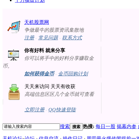
十万操盘计划
天机股票网
争做最牛的股票资讯集散地
注册
-
常见问题
-
联系方式
你有好料 就来分享
你可以将手中的好料分享赚取金
币。
如何获得金币
-
金币回购计划
天天来访问 天天有收获
高端信息区区几个金币就可查看
立即注册
-
QQ快速登陆
搜索
热搜:
每日一股
揭幕内参
搜索
天机论坛
»
论坛
›
信息交流
›
操作日记
›
周四最火爆传闻提前一览