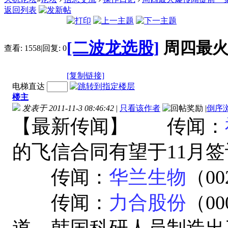
返回列表
[二波龙选股]
周四最火
查看:
1558
|
回复:
0
[复制链接]
电梯直达
楼主
发表于 2011-11-3 08:46:42
|
只看该作者
|
倒序
【最新传闻】 传闻：
的飞信合同有望于11月签
传闻：
华兰生物
（0
传闻：
力合股份
（0
道，韩国科研人员制造出