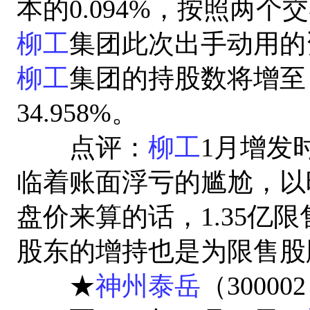
本的0.094%，按照两个交
柳工
集团此次出手动用的
柳工
集团的持股数将增至 
34.958%。
点评：
柳工
1月增发
临着账面浮亏的尴尬，以昨
盘价来算的话，1.35亿限
股东的增持也是为限售股
★
神州泰岳
（300