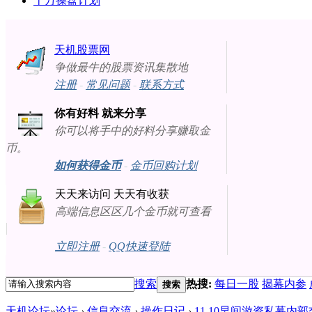
十万操盘计划
天机股票网
争做最牛的股票资讯集散地
注册
-
常见问题
-
联系方式
你有好料 就来分享
你可以将手中的好料分享赚取金
币。
如何获得金币
-
金币回购计划
天天来访问 天天有收获
高端信息区区几个金币就可查看
立即注册
-
QQ快速登陆
搜索
热搜:
每日一股
揭幕内参
搜索
天机论坛
»
论坛
›
信息交流
›
操作日记
›
11.10早间游资私募