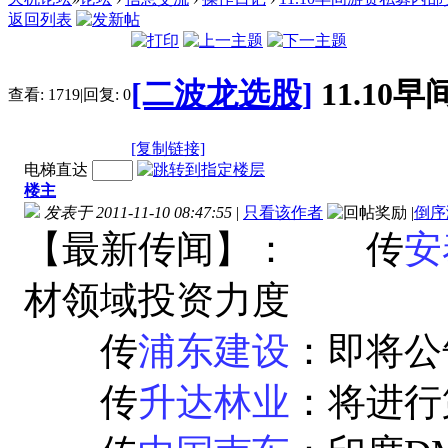
返回列表
[二波龙选股]
11.1
查看:
1719
|
回复:
0
[复制链接]
电梯直达
楼主
发表于 2011-11-10 08:47:55
|
只看该作者
|
倒序
【最新传闻】： 传
安
材领域投资力度
传
浦东建设
：即将公
传
升达林业
：将进行