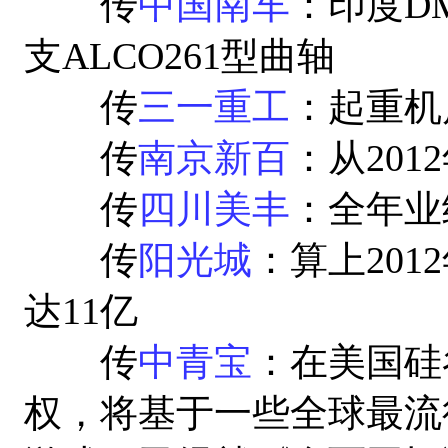
传
中国南车
：印度D
支ALCO261型曲轴
传
三一重工
：起重机
传
南京新百
：从20
传
四川美丰
：全年业
传
阳光城
：算上20
达11亿
传
中青宝
：在美国硅谷
权，将基于一些全球最流