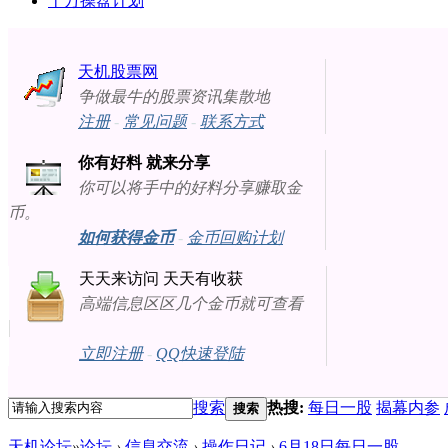
十万操盘计划
天机股票网
争做最牛的股票资讯集散地
注册
-
常见问题
-
联系方式
你有好料 就来分享
你可以将手中的好料分享赚取金
币。
如何获得金币
-
金币回购计划
天天来访问 天天有收获
高端信息区区几个金币就可查看
立即注册
-
QQ快速登陆
搜索
热搜:
每日一股
揭幕内参
搜索
天机论坛
»
论坛
›
信息交流
›
操作日记
›
6月18日每日一股