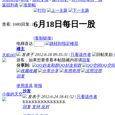
返回列表
6月18日每日一股
查看:
1680
|
回复:
2
[复制链接]
电梯直达
楼主
发表于 2012-6-18 09:35:31
|
只看该作者
|
天机007
游客，如果您要查看本帖隐藏内容请
回复
分享到:
QQ好友和群
QQ空
收藏
分享
有用
没用
回复
使用道具
举报
沙发
小俊的天空
发表于 2012-6-24 18:41:52
|
只看该作者
KKKKKKKKKKKKKK
回复
支持
反对