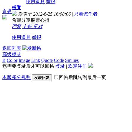
使用道具
举报
板凳
京婆
发表于 2012-6-25 16:08:06
|
只看该作者
希望分享股票心得
回复
支持
反对
使用道具
举报
返回列表
高级模式
B
Color
Image
Link
Quote
Code
Smilies
您需要登录后才可以回帖
登录
|
欢迎注册
本版积分规则
回帖后跳转到最后一页
发表回复