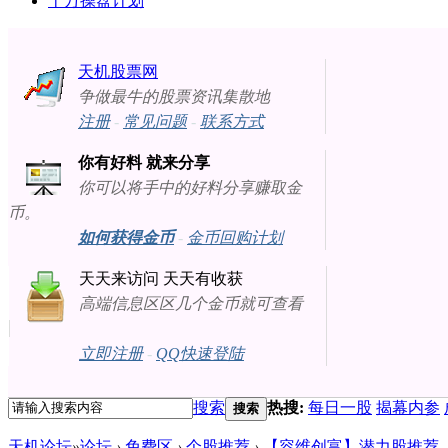
十万操盘计划
天机股票网
争做最牛的股票资讯集散地
注册
-
常见问题
-
联系方式
你有好料 就来分享
你可以将手中的好料分享赚取金
币。
如何获得金币
-
金币回购计划
天天来访问 天天有收获
高端信息区区几个金币就可查看
立即注册
-
QQ快速登陆
搜索
热搜:
每日一股
揭幕内参
搜索
天机论坛
»
论坛
›
免费区
›
个股推荐
›
【容维创富】潜力股推荐（201