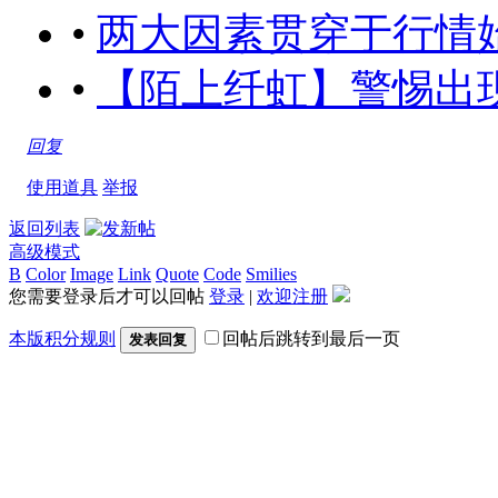
•
两大因素贯穿于行情始末[201
•
【陌上纤虹】警惕出现单日大跌
回复
使用道具
举报
返回列表
高级模式
B
Color
Image
Link
Quote
Code
Smilies
您需要登录后才可以回帖
登录
|
欢迎注册
本版积分规则
回帖后跳转到最后一页
发表回复