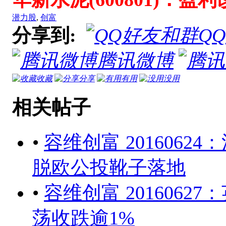
潜力股
,
创富
分享到:
Q
腾讯微博
收藏
分享
有用
没用
相关帖子
•
容维创富 2016062
脱欧公投靴子落地
•
容维创富 201606
荡收跌逾1%