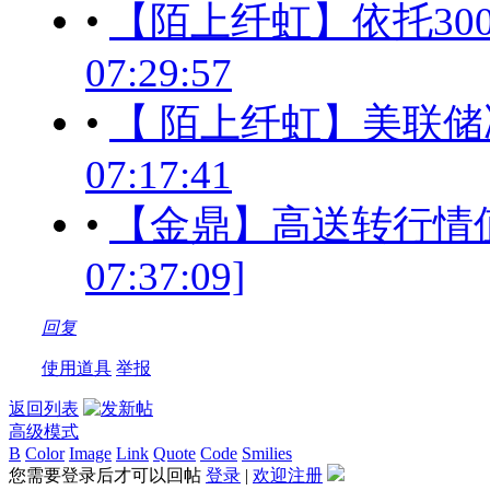
•
【陌上纤虹】依托3000
07:29:57
•
【 陌上纤虹】美联储决议
07:17:41
•
【金鼎】高送转行情值得密
07:37:09]
回复
使用道具
举报
返回列表
高级模式
B
Color
Image
Link
Quote
Code
Smilies
您需要登录后才可以回帖
登录
|
欢迎注册