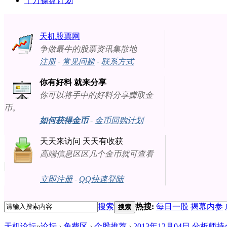
十万操盘计划
天机股票网
争做最牛的股票资讯集散地
注册
-
常见问题
-
联系方式
你有好料 就来分享
你可以将手中的好料分享赚取金
币。
如何获得金币
-
金币回购计划
天天来访问 天天有收获
高端信息区区几个金币就可查看
立即注册
-
QQ快速登陆
搜索
热搜:
每日一股
揭幕内参
搜索
天机论坛
»
论坛
›
免费区
›
个股推荐
›
2013年12月04日 分析师