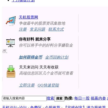
十万操盘计划
天机股票网
争做最牛的股票资讯集散地
注册
-
常见问题
-
联系方式
你有好料 就来分享
你可以将手中的好料分享赚取金
币。
如何获得金币
-
金币回购计划
天天来访问 天天有收获
高端信息区区几个金币就可查看
立即注册
-
QQ快速登陆
搜索
热搜:
每日一股
揭幕内参
搜索
天机论坛
»
论坛
›
免费区
›
个股推荐
›
【容维创富】潜力股推荐（201