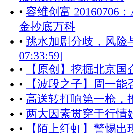
•
容维创富 2016070
金抄底万科
•
跳水加剧分歧，风险与机会
07:33:59]
•
【原创】挖掘北京国
•
【波段之子】周一能
•
高送转打响第一枪，
•
两大因素贯穿于行情始末[201
•
【陌上纤虹】警惕出现单日大跌