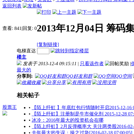
返回列表
2013年12月04日 
查看:
841
|
回复:
0
[复制链接]
电梯直达
楼主
发表于 2013-12-4 09:15:11
|
只看该作者
|
最大的
分享到:
QQ好友和群
QQ空间
收藏
分享
有用
没用
相关帖子
股票王
•
【陌上纤虹 】年底红包行情随时开启2015-12-16 07:
•
【陌上纤虹】注册制是牛市催化剂 2015-12-28 07:0
•
冰冷：2016年最大的投资机会在哪
•
【陌上纤虹】2月反弹概率大 关注两类股2016-02-01 0
•
去年最大的失误：操之过急[2016-02-18 07:00:05]