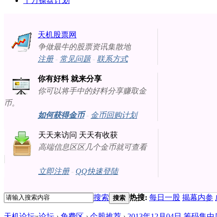
十万操盘计划
天机股票网
争做最牛的股票资讯集散地
注册
-
常见问题
-
联系方式
你有好料 就来分享
你可以将手中的好料分享赚取金
币。
如何获得金币
-
金币回购计划
天天来访问 天天有收获
高端信息区区几个金币就可查看
立即注册
-
QQ快速登陆
搜索
热搜:
每日一股
揭幕内参
搜索
天机论坛
»
论坛
›
免费区
›
个股推荐
›
2013年12月04日 筹码