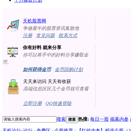
十万操盘计划
天机股票网
争做最牛的股票资讯集散地
注册
-
常见问题
-
联系方式
你有好料 就来分享
你可以将手中的好料分享赚取金
币。
如何获得金币
-
金币回购计划
天天来访问 天天有收获
高端信息区区几个金币就可查看
立即注册
-
QQ快速登陆
搜索
热搜:
每日一股
揭幕内参
搜索
天机论坛
»
论坛
›
免费区
›
个股推荐
›
【红岭内参】精选个股（2013