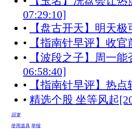
•
【玉名】洗盘会让热点板块
07:29:10]
•
【盘古开天】明天极可能走势[
•
【指南针早评】收官前夕
•
【波段之子】周一能否继
06:58:40]
•
【指南针早评】热点轮动
•
精选个股 坐等风起[2016-0
回复
使用道具
举报