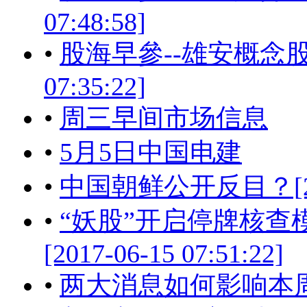
07:48:58]
•
股海早參--雄安概念股的
07:35:22]
•
周三早间市场信息
•
5月5日中国电建
•
中国朝鲜公开反目？[2017-
•
“妖股”开启停牌核查
[2017-06-15 07:51:22]
•
两大消息如何影响本周市场[2