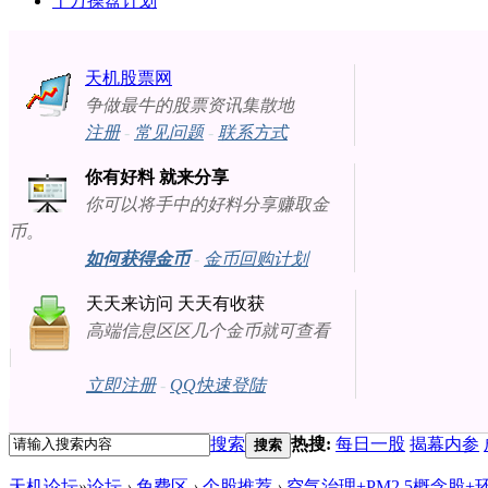
十万操盘计划
天机股票网
争做最牛的股票资讯集散地
注册
-
常见问题
-
联系方式
你有好料 就来分享
你可以将手中的好料分享赚取金
币。
如何获得金币
-
金币回购计划
天天来访问 天天有收获
高端信息区区几个金币就可查看
立即注册
-
QQ快速登陆
搜索
热搜:
每日一股
揭幕内参
搜索
天机论坛
»
论坛
›
免费区
›
个股推荐
›
空气治理+PM2.5概念股+