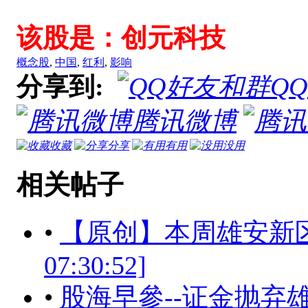
该股是：创元科技
概念股
,
中国
,
红利
,
影响
分享到:
Q
腾讯微博
收藏
分享
有用
没用
相关帖子
•
【原创】本周雄安新区概念
07:30:52]
•
股海早參--证金抛弃雄安