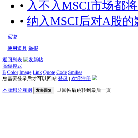
•
入不入MSCI市场都将反转向上
•
纳入MSCI后对A股的影响[2
回复
使用道具
举报
返回列表
高级模式
B
Color
Image
Link
Quote
Code
Smilies
您需要登录后才可以回帖
登录
|
欢迎注册
本版积分规则
回帖后跳转到最后一页
发表回复