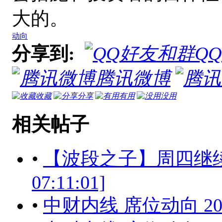
大的。
动向
分享到:
Q
腾讯微博
收藏
分享
有用
没用
相关帖子
•
【波段之子】周四继续关注
07:11:01]
•
中财内线 席位动向 201