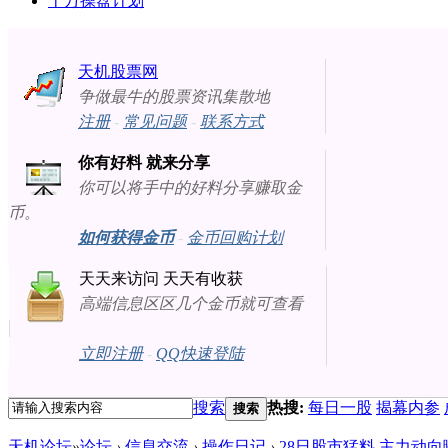
十万操盘计划
天机股票网
争做最牛的股票资讯集散地
注册
-
常见问题
-
联系方式
你有好料 就来分享
你可以将手中的好料分享赚取金
币。
如何获得金币
-
金币回购计划
天天来访问 天天有收获
高端信息区区几个金币就可查看
立即注册
-
QQ快速登陆
搜索
热搜:
每日一股
揭幕内参
搜索
天机论坛
»
论坛
›
信息交流
›
操作日记
›
28日股市猛料 主力动向