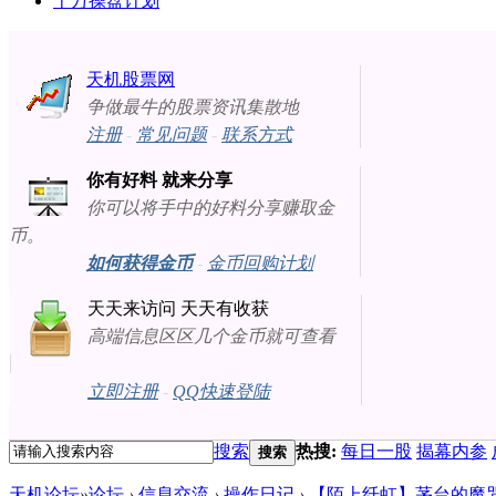
十万操盘计划
天机股票网
争做最牛的股票资讯集散地
注册
-
常见问题
-
联系方式
你有好料 就来分享
你可以将手中的好料分享赚取金
币。
如何获得金币
-
金币回购计划
天天来访问 天天有收获
高端信息区区几个金币就可查看
立即注册
-
QQ快速登陆
搜索
热搜:
每日一股
揭幕内参
搜索
天机论坛
»
论坛
›
信息交流
›
操作日记
›
【陌上纤虹】茅台的魔咒 成长的烦