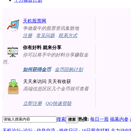
十万操盘计划
天机股票网
争做最牛的股票资讯集散地
注册
-
常见问题
-
联系方式
你有好料 就来分享
你可以将手中的好料分享赚取金
币。
如何获得金币
-
金币回购计划
天天来访问 天天有收获
高端信息区区几个金币就可查看
立即注册
-
QQ快速登陆
搜索
热搜:
每日一股
揭幕内参
搜索
天机论坛
»
论坛
›
信息交流
›
操作日记
›
16日股市猛料 主力动向