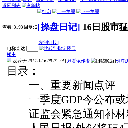
返回列表
[操盘日记]
16日股市
查看:
3193
|
回复:
2
[复制链接]
电梯直达
楼主
发表于 2014-4-16 09:01:44
|
只看该作者
|
倒序
目录：
一、重要新闻点评
一季度GDP今公布或增
证监会紧急通知补材料 
人民日报:外储将破4