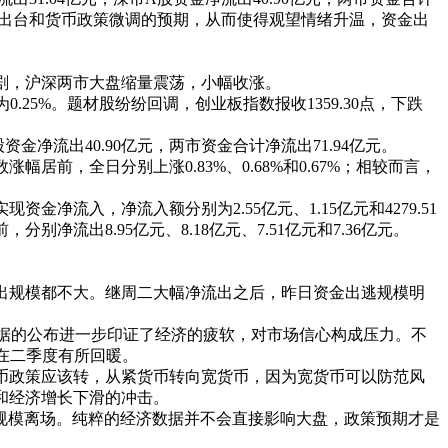
续出台和货币政策微调的预期，从而使得观望情绪升温，资金出
剧，沪深两市大盘缩量震荡，小幅收涨。
为0.25%。题材股纷纷回调，创业板指数报收1359.30点，下跌
流出40.90亿元，两市资金合计净流出71.94亿元。
，全日分别上涨0.83%、0.68%和0.67%；相较而言，
入，净流入额分别为2.55亿元、1.15亿元和4279.51
出8.95亿元、8.18亿元、7.51亿元和7.36亿元。
规模都不大。继周二大幅净流出之后，昨日资金出逃规模明
数据的公布进一步印证了经济的疲软，对市场信心构成压力。不
在二季度有所回暖。
政策应该转，从紧货币转向宽货币，因为宽货币可以防范风
和经济增长下滑的冲击。
规模离场。纯粹的经济数据并不会直接影响大盘，政策预期才是