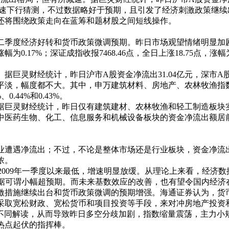
了增速下行猜测，不过数据略好于预期，且引发了经济刺激政策继
还将围绕政策走向在蓝筹和题材股之间短线操作。
季度经济好转和货币政策微调预期。昨日市场观望情绪明显加
为0.17%；深证成指收报7468.46点，全日上涨18.75点，涨幅
财经统计，昨日沪市A股资金净流出31.04亿元，深市A股资金净
度都不大。其中，申万建筑材料、房地产、农林牧渔指数涨幅居前
44%和0.43%。
经统计，昨日仅有建筑建材、农林牧渔和轻工制造板块实现资金净流
药生物、化工、信息服务和机械设备板块的资金净流出额居前，分别净流
遭遇净流出；不过，不论是整体市场还是行业板块，资金净流出
浓。
2009年一季度以来最低，增速明显放缓。从理论上来看，经济
数据可谓小幅超预期。而未来基数效应的改善，也有望令国内经济
措施继续出台和货币政策微调的预期增强。海通证券认为，货币
采取宽松财政、宽松货币和项目投资等手段，来对冲房地产投资
的不同解读，从而导致昨日多空分歧加剧，指数缩量震荡，主力小
热点起伏的指挥棒。