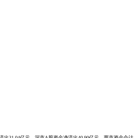
.04亿元，深市A股资金净流出40.90亿元，两市资金合计