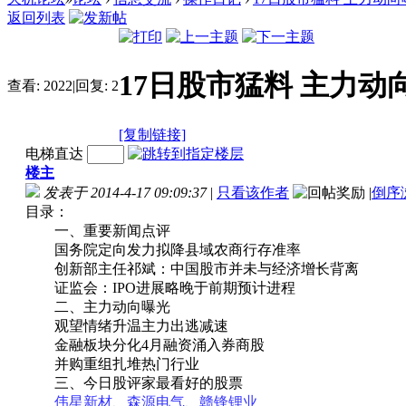
返回列表
17日股市猛料 主力动
查看:
2022
|
回复:
2
[复制链接]
电梯直达
楼主
发表于 2014-4-17 09:09:37
|
只看该作者
|
倒序
目录：
一、重要新闻点评
国务院定向发力拟降县域农商行存准率
创新部主任祁斌：中国股市并未与经济增长背离
证监会：IPO进展略晚于前期预计进程
二、主力动向曝光
观望情绪升温主力出逃减速
金融板块分化4月融资涌入券商股
并购重组扎堆热门行业
三、今日股评家最看好的股票
伟星新材
、
森源电气
、
赣锋锂业