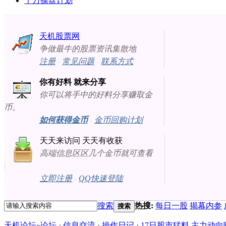
十万操盘计划
天机股票网
争做最牛的股票资讯集散地
注册
-
常见问题
-
联系方式
你有好料 就来分享
你可以将手中的好料分享赚取金
币。
如何获得金币
-
金币回购计划
天天来访问 天天有收获
高端信息区区几个金币就可查看
立即注册
-
QQ快速登陆
搜索
热搜:
每日一股
揭幕内参
搜索
天机论坛
»
论坛
›
信息交流
›
操作日记
›
17日股市猛料 主力动向