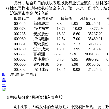
另外，结合昨日的板块表现以及行业资金流向，题材股再
弹性也同样难以持续获得资金专宠。预计未来一段时间，结
沪深两市资金净流入前十
股票代码 股票名称 最新价 涨幅（%） 流入金额(
600545 新疆城建 8.84 9.95 66225.51 2385
000673 当代东方 13.72 10.02 38772.70 27
002235 安妮股份 16.80 8.60 35287.20 180
600060 海信电器 12.54 7.00 35460.91 191
000851 高鸿股份 12.92 7.13 50598.98 367
600739 辽宁成大 15.00 3.95 27313.18 162
600637 百视通 36.62 4.69 28301.03 17729
600652 爱使股份 8.73 9.95 9896.92 0.00
000600 建投能源 6.94 9.98 30103.62 2064
002302 西部建设 13.44 9.98 21225.49 118
股
（.中.国.证.券.报）
票
王
金融板块分化4月融资涌入券商股
4月以来，大幅反弹的金融股近几个交易日出现回调，政策