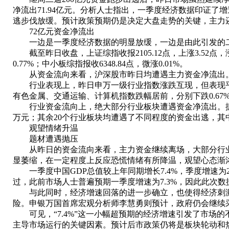
净流出71.94亿元。分析人士指出，一季度经济数据印证
逃步伐放缓。预计政策预期仍是决定大盘走势的关键，主力
72亿元资金净流出
一边是一季度经济数据的明显放缓，一边是由此引发的二
截至昨日收盘，上证综指收报2105.12点，上涨3.52点，涨幅
0.77%；中小板综指报收6348.84点，微涨0.01%。
从资金流向来看，沪深股市昨日均遭遇主力资金净流出。据巨灵
行业表现上，昨日申万一级行业指数涨跌互现，但表现平淡，幅
有色金属、交通运输、计算机指数跌幅居前，分别下跌0.67%、0.
行业资金流向上，绝大部分行业板块遭遇资金净流出。据巨灵财
万元；其余20个行业板块均遭遇了不同程度的资金出逃，其中医
观望情绪升温
题材遭遇抛压
从昨日的资金流向来看，主力资金继续离场，大部分行业
显萎缩，在一定程度上反应恐慌情绪有所降温，观望心态渐
一季度中国GDP总值较上年同期增长7.4%，季度增速为
过，此前市场人士普遍预期一季度增速为7.3%，因此此次
与此同时，经济增速回落的进一步确立，也使得经济刺激
险。申银万国首席宏观分析师李慧勇则预计，政府仍会继续
可见，“7.4%”这一小幅超预期的经济增速引发了市场
主导市场运行的关键因素。预计后市政策仍将是板块轮动和