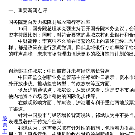
一、重要新闻点评
国务院定向发力拟降县域农商行存准率
16日，国务院总理李克强主持召开国务院常务会议，会议
资本持股比例；同时，对符合要求的县域农村商业银行和合
中财简评：李克强不久前在博鳌论坛上的表述已经非常明
样，都是政策在进行预调微调。降低县域银行存准率除了给
的呼声高涨，未来市场有理由憧憬更多的经济扶持计划的出
创新部主任祁斌：中国股市并未与经济增长背离
中国证监会创新业务监管部主任祁斌昨日表示，资本市场
外开放步伐、推动监管转型，简政放权等五方面。
谈及沪港通试点，祁斌说，从宏观来看，这是资本市场的
使内地资本市场迈出稳健的国际化步伐等。
在微观影响方面，祁斌说，沪港通有利于重估两地股票定
了渠道。
针对中国股市与经济增长背离说法，祁斌认为并不妥当。
股
表现显著好于传统产业等。
票
祁斌认为，这需要采取有针对性的措施，包括着力提高上
王
用；引入更多竞争，构建风险收益对称的创新机制，加快证