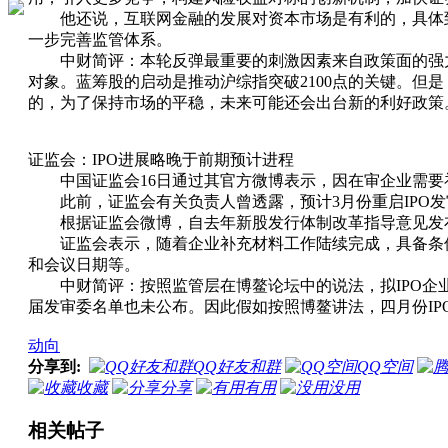
他还说，互联网金融的发展对资本市场是有利的，具体到
一步完善监管体系。
中财简评：本轮反弹最重要的刺激因素来自政策面的强力利
对象。蓝筹股的启动是推动沪综指突破2100点的关键。但
的，为了保持市场的平稳，未来可能还会出台新的利好政策
证监会：IPO进展略晚于前期预计进程
中国证监会16日通过其官方微博表示，因在审企业需要
此前，证监会有关负责人曾透露，预计3月份重启IPO发
根据证监会微博，自去年新股发行体制改革指导意见发布
证监会表示，随着企业补充材料工作陆续完成，具备条件
和会议日期等。
中财简评：按照监管层在博鳌论坛中的说法，拟IPO企业
届发审委名单也未公布。因此假如按照博鳌讲法，四月份I
动向
分享到:
QQ好友和群
QQ空间
收藏
分享
有用
没用
相关帖子