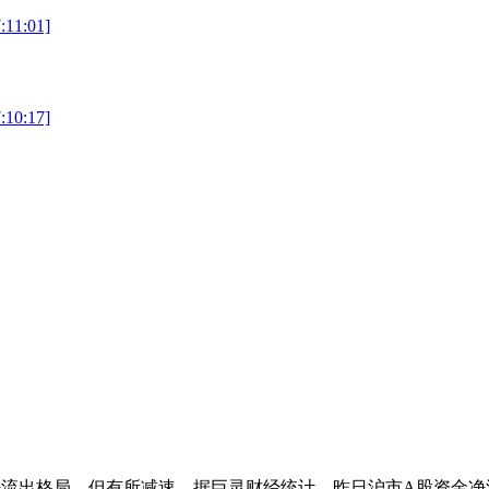
1:01]
0:17]
格局，但有所减速。据巨灵财经统计，昨日沪市A股资金净流出31