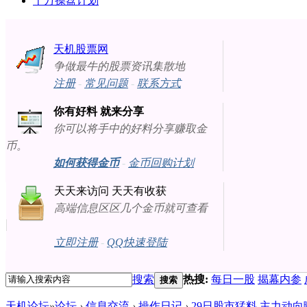
十万操盘计划
天机股票网
争做最牛的股票资讯集散地
注册
-
常见问题
-
联系方式
你有好料 就来分享
你可以将手中的好料分享赚取金
币。
如何获得金币
-
金币回购计划
天天来访问 天天有收获
高端信息区区几个金币就可查看
立即注册
-
QQ快速登陆
搜索
热搜:
每日一股
揭幕内参
搜索
天机论坛
»
论坛
›
信息交流
›
操作日记
›
29日股市猛料 主力动向