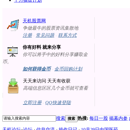
十万操盘计划
天机股票网
争做最牛的股票资讯集散地
注册
-
常见问题
-
联系方式
你有好料 就来分享
你可以将手中的好料分享赚取金
币。
如何获得金币
-
金币回购计划
天天来访问 天天有收获
高端信息区区几个金币就可查看
立即注册
-
QQ快速登陆
搜索
热搜:
每日一股
揭幕内参
搜索
天机论坛
»
论坛
›
信息交流
›
操作日记
›
10月29日中国医药