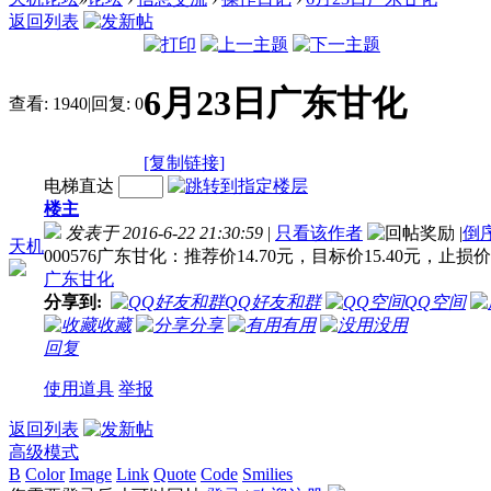
返回列表
6月23日广东甘化
查看:
1940
|
回复:
0
[复制链接]
电梯直达
楼主
发表于 2016-6-22 21:30:59
|
只看该作者
|
倒
天机
000576广东甘化：推荐价14.70元，目标价15.40元，止损价1
广东甘化
分享到:
QQ好友和群
QQ空间
收藏
分享
有用
没用
回复
使用道具
举报
返回列表
高级模式
B
Color
Image
Link
Quote
Code
Smilies