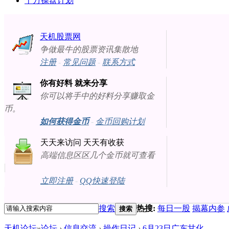
十万操盘计划
天机股票网
争做最牛的股票资讯集散地
注册
-
常见问题
-
联系方式
你有好料 就来分享
你可以将手中的好料分享赚取金
币。
如何获得金币
-
金币回购计划
天天来访问 天天有收获
高端信息区区几个金币就可查看
立即注册
-
QQ快速登陆
搜索
热搜:
每日一股
揭幕内参
搜索
天机论坛
»
论坛
›
信息交流
›
操作日记
›
6月23日广东甘化