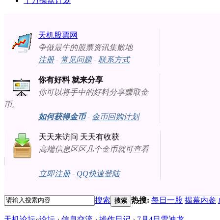
十万操盘计划
天机股票网
争做最牛的股票资讯集散地
注册
-
常见问题
-
联系方式
你有好料 就来分享
你可以将手中的好料分享赚取金
币。
如何获得金币
-
金币回购计划
天天来访问 天天有收获
高端信息区区几个金币就可查看
立即注册
-
QQ快速登陆
搜索
热搜:
每日一股
揭幕内参
搜索
天机论坛
»
论坛
›
信息交流
›
操作日记
›
7月4日雪迪龙