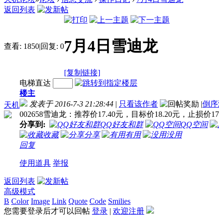
返回列表
7月4日雪迪龙
查看:
1850
|
回复:
0
[复制链接]
电梯直达
楼主
发表于 2016-7-3 21:28:44
|
只看该作者
|
倒序
天机
002658雪迪龙：推荐价17.40元，目标价18.20元，止损价1
分享到:
QQ好友和群
QQ空间
收藏
分享
有用
没用
回复
使用道具
举报
返回列表
高级模式
B
Color
Image
Link
Quote
Code
Smilies
您需要登录后才可以回帖
登录
|
欢迎注册