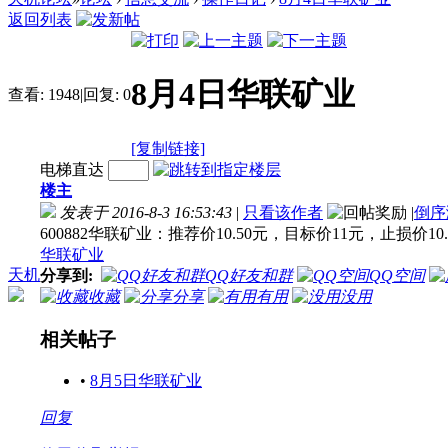
返回列表
8月4日华联矿业
查看:
1948
|
回复:
0
[复制链接]
电梯直达
楼主
发表于 2016-8-3 16:53:43
|
只看该作者
|
倒序
600882华联矿业：推荐价10.50元，目标价11元，止损价10.
华联矿业
天机
分享到:
QQ好友和群
QQ空间
收藏
分享
有用
没用
相关帖子
•
8月5日华联矿业
回复