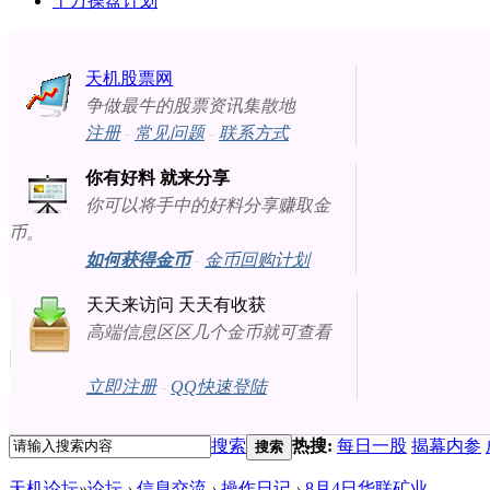
十万操盘计划
天机股票网
争做最牛的股票资讯集散地
注册
-
常见问题
-
联系方式
你有好料 就来分享
你可以将手中的好料分享赚取金
币。
如何获得金币
-
金币回购计划
天天来访问 天天有收获
高端信息区区几个金币就可查看
立即注册
-
QQ快速登陆
搜索
热搜:
每日一股
揭幕内参
搜索
天机论坛
»
论坛
›
信息交流
›
操作日记
›
8月4日华联矿业