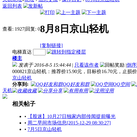
返回列表
8月8日京山轻机
查看:
1927
|
回复:
0
[复制链接]
电梯直达
楼主
发表于 2016-8-5 15:44:44
|
只看该作者
|
倒序
000821京山轻机：推荐价15.90元，目标价16.70元，止损价1
京山轻机
分享到:
QQ好友和群
QQ空间
天机
收藏
分享
有用
没用
相关帖子
•
【股迷】10月27日独家内部传闻提前曝光
•
周二早间市场信息[2015-12-29 08:30:27]
•
7月5日京山轻机