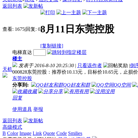
返回列表
8月11日东莞控股
查看:
1675
|
回复:
0
[复制链接]
电梯直达
楼主
发表于 2016-8-10 20:25:30
|
只看该作者
|
倒
天机
000828东莞控股：推荐价10.13元，目标价10.65元，止损价
东莞控股
分享到:
QQ好友和群
QQ空间
收藏
分享
有用
没用
回复
使用道具
举报
返回列表
高级模式
B
Color
Image
Link
Quote
Code
Smilies