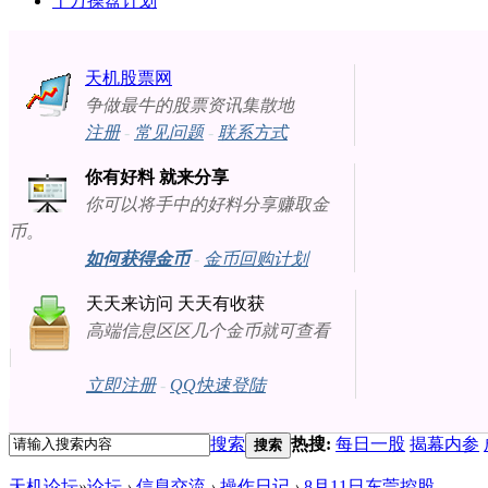
十万操盘计划
天机股票网
争做最牛的股票资讯集散地
注册
-
常见问题
-
联系方式
你有好料 就来分享
你可以将手中的好料分享赚取金
币。
如何获得金币
-
金币回购计划
天天来访问 天天有收获
高端信息区区几个金币就可查看
立即注册
-
QQ快速登陆
搜索
热搜:
每日一股
揭幕内参
搜索
天机论坛
»
论坛
›
信息交流
›
操作日记
›
8月11日东莞控股