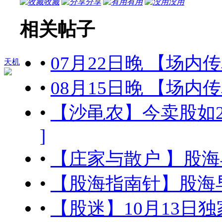
收藏
分享
有用
没用
相关帖子
•
07月22日晚 【场内
天机
•
08月15日晚 【场内
•
【沙黾农】今卖股如2000年
]
•
【庄家与散户 】股海早
•
【股海指南针】股海早參
•
【股迷】10月13日独家