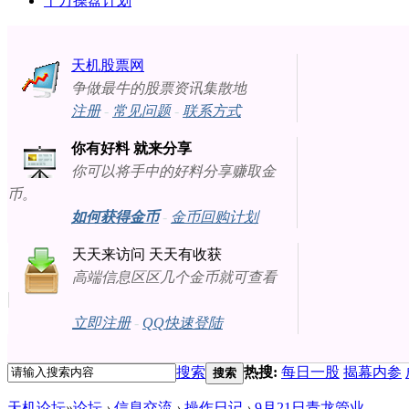
十万操盘计划
天机股票网
争做最牛的股票资讯集散地
注册
-
常见问题
-
联系方式
你有好料 就来分享
你可以将手中的好料分享赚取金
币。
如何获得金币
-
金币回购计划
天天来访问 天天有收获
高端信息区区几个金币就可查看
立即注册
-
QQ快速登陆
搜索
热搜:
每日一股
揭幕内参
搜索
天机论坛
»
论坛
›
信息交流
›
操作日记
›
9月21日青龙管业