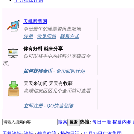
十万操盘计划
天机股票网
争做最牛的股票资讯集散地
注册
-
常见问题
-
联系方式
你有好料 就来分享
你可以将手中的好料分享赚取金
币。
如何获得金币
-
金币回购计划
天天来访问 天天有收获
高端信息区区几个金币就可查看
立即注册
-
QQ快速登陆
搜索
热搜:
每日一股
揭幕内参
搜索
天机论坛
»
论坛
›
信息交流
›
操作日记
›
11月25日广汽集团