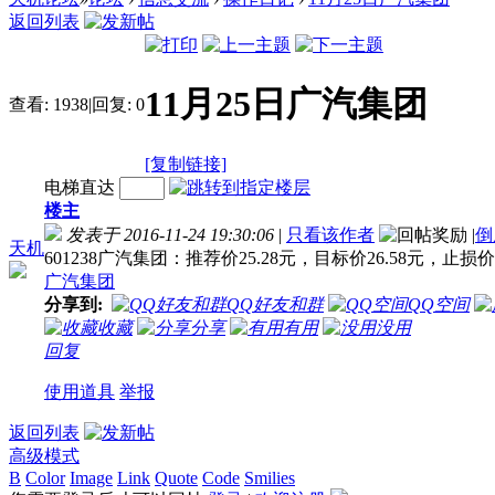
返回列表
11月25日广汽集团
查看:
1938
|
回复:
0
[复制链接]
电梯直达
楼主
发表于 2016-11-24 19:30:06
|
只看该作者
|
倒
天机
601238广汽集团：推荐价25.28元，目标价26.58元，止损价2
广汽集团
分享到:
QQ好友和群
QQ空间
收藏
分享
有用
没用
回复
使用道具
举报
返回列表
高级模式
B
Color
Image
Link
Quote
Code
Smilies