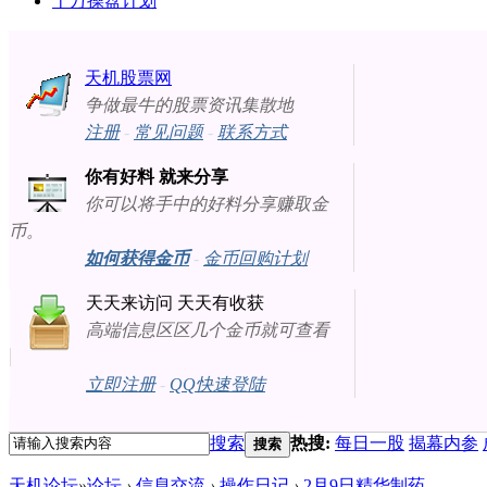
十万操盘计划
天机股票网
争做最牛的股票资讯集散地
注册
-
常见问题
-
联系方式
你有好料 就来分享
你可以将手中的好料分享赚取金
币。
如何获得金币
-
金币回购计划
天天来访问 天天有收获
高端信息区区几个金币就可查看
立即注册
-
QQ快速登陆
搜索
热搜:
每日一股
揭幕内参
搜索
天机论坛
»
论坛
›
信息交流
›
操作日记
›
2月9日精华制药