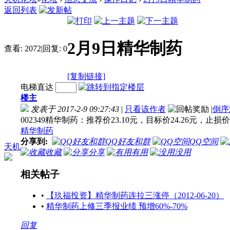
返回列表
2月9日精华制药
查看:
2072
|
回复:
0
[复制链接]
电梯直达
楼主
发表于 2017-2-9 09:27:43
|
只看该作者
|
倒序
002349精华制药：推荐价23.10元，目标价24.26元，止损价2
精华制药
分享到:
QQ好友和群
QQ空间
天机
收藏
分享
有用
没用
相关帖子
•
【玖福投资】精华制药连拉三涨停（2012-06-20）
•
精华制药上修三季报业绩 预增60%-70%
回复