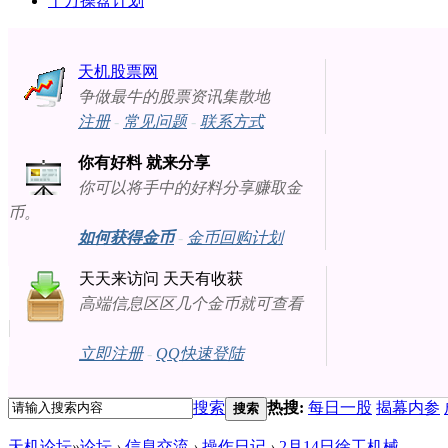
十万操盘计划
天机股票网
争做最牛的股票资讯集散地
注册
-
常见问题
-
联系方式
你有好料 就来分享
你可以将手中的好料分享赚取金
币。
如何获得金币
-
金币回购计划
天天来访问 天天有收获
高端信息区区几个金币就可查看
立即注册
-
QQ快速登陆
搜索
热搜:
每日一股
揭幕内参
搜索
天机论坛
»
论坛
›
信息交流
›
操作日记
›
2月14日徐工机械