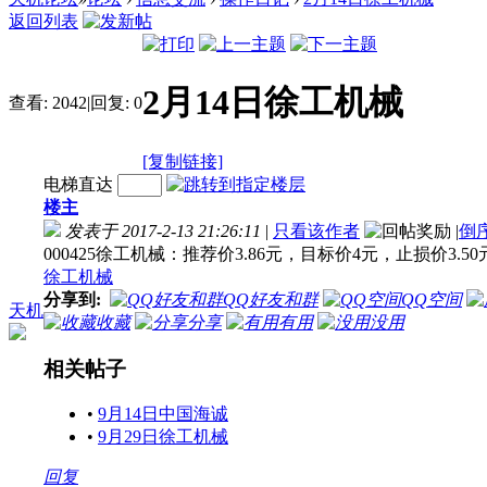
返回列表
2月14日徐工机械
查看:
2042
|
回复:
0
[复制链接]
电梯直达
楼主
发表于 2017-2-13 21:26:11
|
只看该作者
|
倒
000425徐工机械：推荐价3.86元，目标价4元，止损价3.50
徐工机械
分享到:
QQ好友和群
QQ空间
天机
收藏
分享
有用
没用
相关帖子
•
9月14日中国海诚
•
9月29日徐工机械
回复