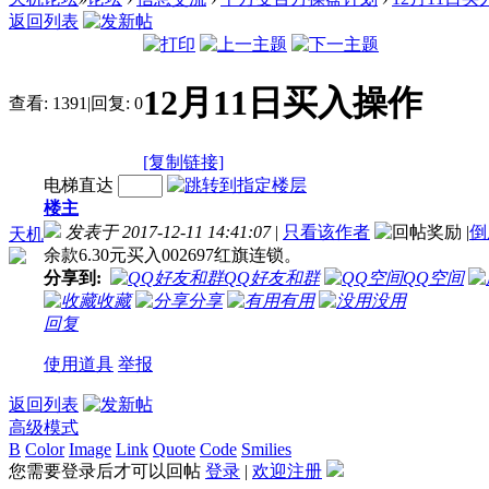
返回列表
12月11日买入操作
查看:
1391
|
回复:
0
[复制链接]
电梯直达
楼主
发表于 2017-12-11 14:41:07
|
只看该作者
|
倒
天机
余款6.30元买入002697红旗连锁。
分享到:
QQ好友和群
QQ空间
收藏
分享
有用
没用
回复
使用道具
举报
返回列表
高级模式
B
Color
Image
Link
Quote
Code
Smilies
您需要登录后才可以回帖
登录
|
欢迎注册