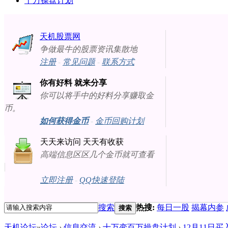
十万操盘计划
天机股票网
争做最牛的股票资讯集散地
注册
-
常见问题
-
联系方式
你有好料 就来分享
你可以将手中的好料分享赚取金
币。
如何获得金币
-
金币回购计划
天天来访问 天天有收获
高端信息区区几个金币就可查看
立即注册
-
QQ快速登陆
搜索
热搜:
每日一股
揭幕内参
搜索
天机论坛
»
论坛
›
信息交流
›
十万变百万操盘计划
›
12月11日