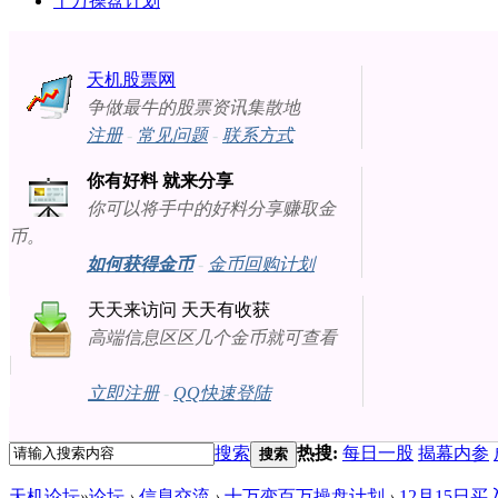
十万操盘计划
天机股票网
争做最牛的股票资讯集散地
注册
-
常见问题
-
联系方式
你有好料 就来分享
你可以将手中的好料分享赚取金
币。
如何获得金币
-
金币回购计划
天天来访问 天天有收获
高端信息区区几个金币就可查看
立即注册
-
QQ快速登陆
搜索
热搜:
每日一股
揭幕内参
搜索
天机论坛
»
论坛
›
信息交流
›
十万变百万操盘计划
›
12月15日买