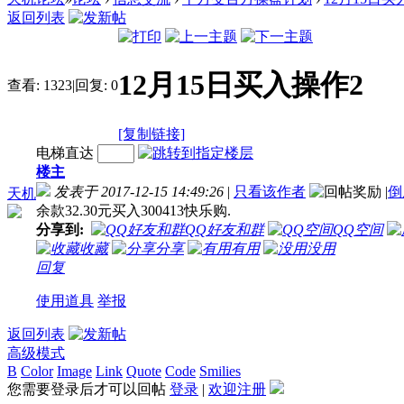
返回列表
12月15日买入操作2
查看:
1323
|
回复:
0
[复制链接]
电梯直达
楼主
发表于 2017-12-15 14:49:26
|
只看该作者
|
倒
天机
余款32.30元买入300413快乐购.
分享到:
QQ好友和群
QQ空间
收藏
分享
有用
没用
回复
使用道具
举报
返回列表
高级模式
B
Color
Image
Link
Quote
Code
Smilies
您需要登录后才可以回帖
登录
|
欢迎注册