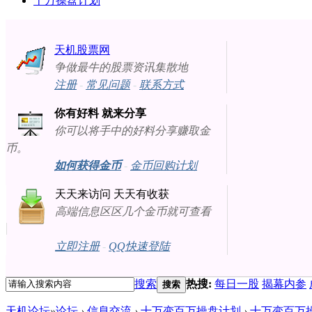
十万操盘计划
天机股票网
争做最牛的股票资讯集散地
注册
-
常见问题
-
联系方式
你有好料 就来分享
你可以将手中的好料分享赚取金
币。
如何获得金币
-
金币回购计划
天天来访问 天天有收获
高端信息区区几个金币就可查看
立即注册
-
QQ快速登陆
搜索
热搜:
每日一股
揭幕内参
搜索
天机论坛
»
论坛
›
信息交流
›
十万变百万操盘计划
›
十万变百万