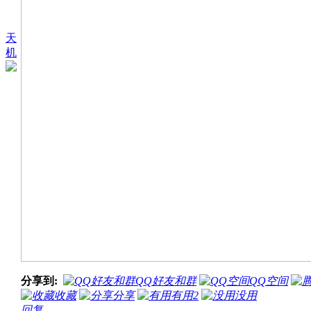
天
机
分享到:
QQ好友和群
QQ空间
收藏
分享
有用
2
没用
回复