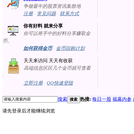
争做最牛的股票资讯集散地
注册
-
常见问题
-
联系方式
你有好料 就来分享
你可以将手中的好料分享赚取金
币。
如何获得金币
-
金币回购计划
天天来访问 天天有收获
高端信息区区几个金币就可查看
立即注册
-
QQ快速登陆
搜索
热搜:
每日一股
揭幕内参
搜索
请先登录后才能继续浏览