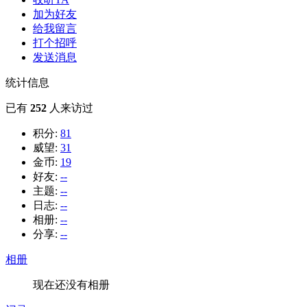
加为好友
给我留言
打个招呼
发送消息
统计信息
已有
252
人来访过
积分:
81
威望:
31
金币:
19
好友:
--
主题:
--
日志:
--
相册:
--
分享:
--
相册
现在还没有相册