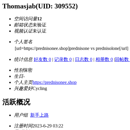
Thomasjab
(UID: 309552)
空间访问量
12
邮箱状态
未验证
视频认证
未认证
个人签名
[url=https://prednisonee.shop]prednisone vs prednisolone[/url]
统计信息
好友数 0
|
记录数 0
|
日志数 0
|
相册数 0
|
回帖数 
性别
保密
生日
-
个人主页
https://prednisonee.shop
兴趣爱好
Cycling
活跃概况
用户组
新手上路
注册时间
2023-6-29 03:22