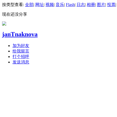
按类型查看:
全部
|
网址
|
视频
|
音乐
|
Flash
|
日志
|
相册
|
图片
|
投票
|
现在还没分享
janTnaknova
加为好友
给我留言
打个招呼
发送消息