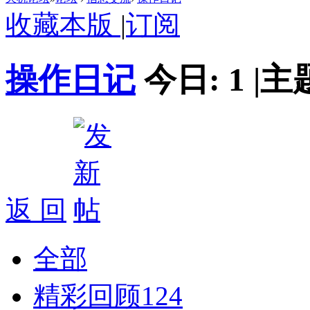
收藏本版
|
订阅
操作日记
今日:
1
|
主
返 回
全部
精彩回顾
124