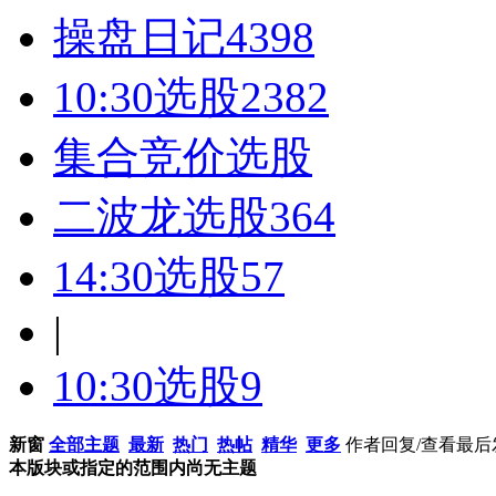
操盘日记
4398
10:30选股
2382
集合竞价选股
二波龙选股
364
14:30选股
57
|
10:30选股
9
新窗
全部主题
最新
热门
热帖
精华
更多
作者
回复/查看
最后
本版块或指定的范围内尚无主题