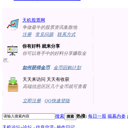
天机股票网
争做最牛的股票资讯集散地
注册
-
常见问题
-
联系方式
你有好料 就来分享
你可以将手中的好料分享赚取金
币。
如何获得金币
-
金币回购计划
天天来访问 天天有收获
高端信息区区几个金币就可查看
立即注册
-
QQ快速登陆
搜索
热搜:
每日一股
揭幕内参
搜索
天机论坛
»
论坛
›
信息交流
›
操作日记