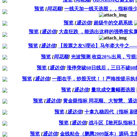
预览
[
同花顺
]
一线天加一线天选股，，指标很
预览
[
通达信
]
超级牛的交易系统
预览
[
通达信
]
大盘狂跌 ，能选出这样的强势股实
预览
[
通达信
]
【股票之友S理论】马年牵大牛之——
预览
[
同花顺
]
光波预测 收益20%出局，亏损
预览
[
通达信
]
涨停突破60日线后，三日不破6
预览
[
通达信
]
一图在手，炒股无忧！！严格按提示执
预览
[
通达信
]
量坑成交量幅图选股
预览
[
通达信
]
黄金眼指标 同花顺、大智慧、通达
预览
[
通达信
]
十拿九稳四代（指标 副图
预览
[
通达信
]
战斗区【敢死队指标
预览
[
通达信
]
金线粘合（鹏腾2009版本）源码 主