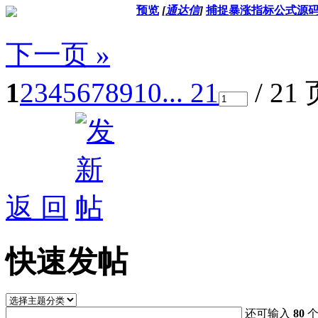
预览
[
通达信
]
捕捉暴涨指标公式源
下一页 »
1
2
3
4
5
6
7
8
9
10
... 21
/ 21
返 回
快速发帖
还可输入
80
个