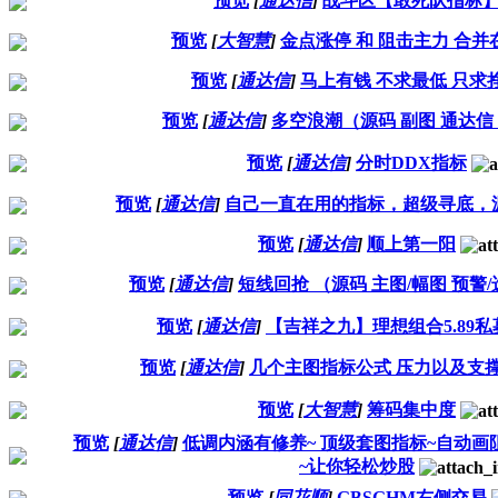
预览
[
通达信
]
战斗区【敢死队指标
预览
[
大智慧
]
金点涨停 和 阻击主力 合并
预览
[
通达信
]
马上有钱 不求最低 只求
预览
[
通达信
]
多空浪潮（源码 副图 通达信
预览
[
通达信
]
分时DDX指标
预览
[
通达信
]
自己一直在用的指标，超级寻底，
预览
[
通达信
]
顺上第一阳
预览
[
通达信
]
短线回抢 （源码 主图/幅图 预警/
预览
[
通达信
]
【吉祥之九】理想组合5.89私
预览
[
通达信
]
几个主图指标公式 压力以及支
预览
[
大智慧
]
筹码集中度
预览
[
通达信
]
低调内涵有修养~ 顶级套图指标~自动画
~让你轻松炒股
预览
[
同花顺
]
GBSGHM右侧交易