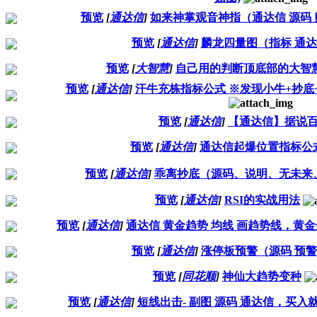
预览
[
通达信
]
如来神掌观音神指（通达信 源码 
预览
[
通达信
]
麟龙四量图（指标 通达
预览
[
大智慧
]
自己用的判断顶底部的大智
预览
[
通达信
]
汗牛充栋指标公式 ※发现小牛+抄底
预览
[
通达信
]
【通达信】据说
预览
[
通达信
]
通达信起爆位置指标公
预览
[
通达信
]
乖离抄底（源码、说明、无未来
预览
[
通达信
]
RSI的实战用法
预览
[
通达信
]
通达信 黄金趋势 均线 画趋势线，黄
预览
[
通达信
]
涨停板预警（源码 预警
预览
[
同花顺
]
神仙大趋势变种
预览
[
通达信
]
短线出击- 副图 源码 通达信，买入