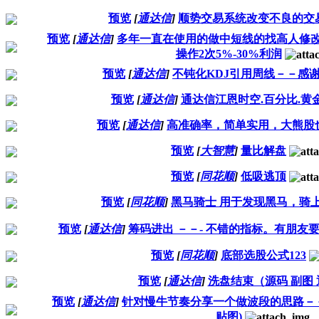
预览
[
通达信
]
顺势交易系统改变不良的交
预览
[
通达信
]
多年一直在使用的做中短线的找高人修改
操作2次5%-30%利润
预览
[
通达信
]
不钝化KDJ引用周线－－感
预览
[
通达信
]
通达信江恩时空.百分比.黄
预览
[
通达信
]
高准确率，简单实用，大熊股
预览
[
大智慧
]
量比解盘
预览
[
同花顺
]
低吸逃顶
预览
[
同花顺
]
黑马骑士 用于发现黑马，骑
预览
[
通达信
]
筹码进出 －－- 不错的指标。有朋友
预览
[
同花顺
]
底部选股公式123
预览
[
通达信
]
洗盘结束（源码 副图 
预览
[
通达信
]
针对慢牛节奏分享一个做波段的思路－－
贴图)