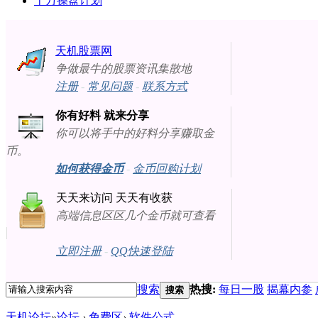
十万操盘计划
天机股票网
争做最牛的股票资讯集散地
注册
-
常见问题
-
联系方式
你有好料 就来分享
你可以将手中的好料分享赚取金
币。
如何获得金币
-
金币回购计划
天天来访问 天天有收获
高端信息区区几个金币就可查看
立即注册
-
QQ快速登陆
搜索
热搜:
每日一股
揭幕内参
搜索
天机论坛
»
论坛
›
免费区
›
软件公式