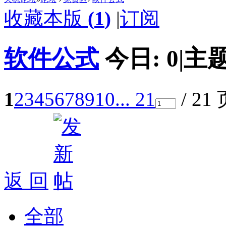
收藏本版
(
1
)
|
订阅
软件公式
今日:
0
|
主题
1
2
3
4
5
6
7
8
9
10
... 21
/ 21
返 回
全部