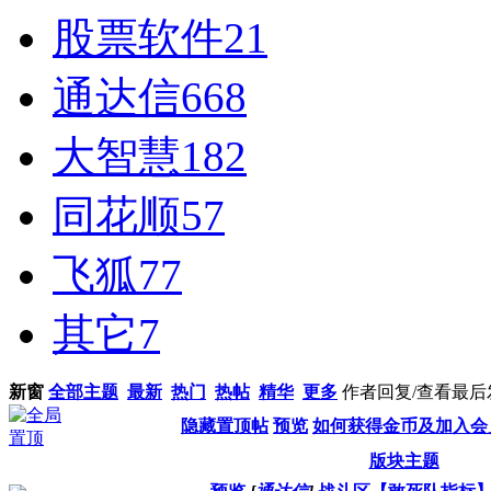
股票软件
21
通达信
668
大智慧
182
同花顺
57
飞狐
77
其它
7
新窗
全部主题
最新
热门
热帖
精华
更多
作者
回复/查看
最后
隐藏置顶帖
预览
如何获得金币及加入会
版块主题