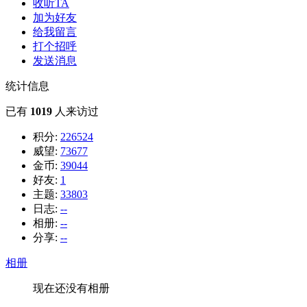
收听TA
加为好友
给我留言
打个招呼
发送消息
统计信息
已有
1019
人来访过
积分:
226524
威望:
73677
金币:
39044
好友:
1
主题:
33803
日志:
--
相册:
--
分享:
--
相册
现在还没有相册