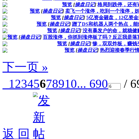
预览
[
操盘日记
]
格局到跌停，还有
预览
[
操盘日记
]
卖飞一个涨停，吃到一个涨停，
预览
[
操盘日记
]
5亿资金砸盘，12亿资
预览
[
操盘日记
]
蹭了DS和机器人两个热点，
预览
[
操盘日记
]
没有暴发户的命，就稳健
预览
[
操盘日记
]
百股涨停，你抓到涨停板了吗？反正我是落
预览
[
操盘日记
]
惨，双双炸板，赚钱
预览
[
操盘日记
]
热烈迎接春季行
下一页 »
1
2
3
4
5
6
7
8
9
10
... 690
/ 
返 回