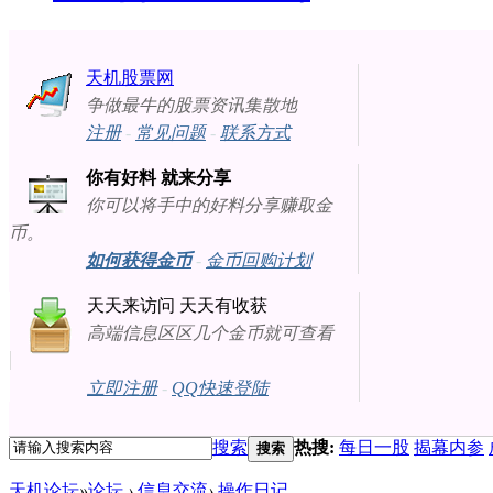
天机股票网
争做最牛的股票资讯集散地
注册
-
常见问题
-
联系方式
你有好料 就来分享
你可以将手中的好料分享赚取金
币。
如何获得金币
-
金币回购计划
天天来访问 天天有收获
高端信息区区几个金币就可查看
立即注册
-
QQ快速登陆
搜索
热搜:
每日一股
揭幕内参
搜索
天机论坛
»
论坛
›
信息交流
›
操作日记