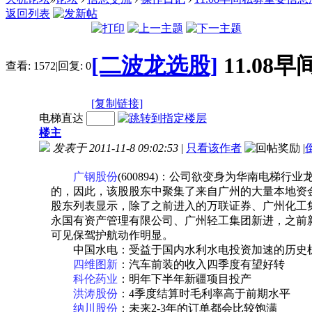
返回列表
[二波龙选股]
11.0
查看:
1572
|
回复:
0
[复制链接]
电梯直达
楼主
发表于 2011-11-8 09:02:53
|
只看该作者
|
广钢股份
(600894)：公司欲变身为华南电梯行
的，因此，该股股东中聚集了来自广州的大量本地资
股东列表显示，除了之前进入的万联证券、广州化工
永国有资产管理有限公司、广州轻工集团新进，之前
可见保驾护航动作明显。
中国水电：受益于国内水利水电投资加速的历史
四维图新
：汽车前装的收入四季度有望好转
科伦药业
：明年下半年新疆项目投产
洪涛股份
：4季度结算时毛利率高于前期水平
纳川股份
：未来2-3年的订单都会比较饱满