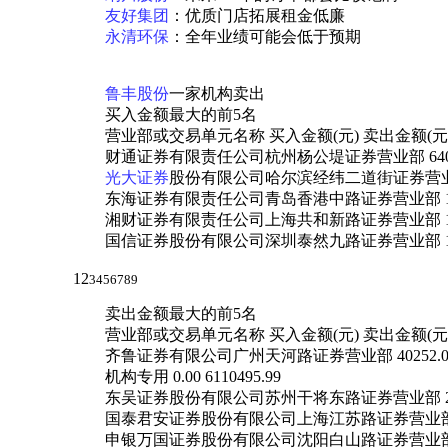
友好集团
：优质门店拓展租金低廉
永清环保
：全年业绩可能会低于预期
鲁丰股份
一家机构卖出
买入金额最大的前5名
营业部或交易单元名称 买入金额(元) 卖出金额(元
财通证券有限责任公司杭州杨公堤证券营业部 6408061.
光大证券
股份有限公司哈尔滨经纬二道街证券营业部 2253
东海证券有限责任公司青岛香港中路证券营业部 1291266.
湘财证券有限责任公司上海共和新路证券营业部 1269734
国信证券股份有限公司深圳泰然九路证券营业部 1189320.
12
3456789
卖出金额最大的前5名
营业部或交易单元名称 买入金额(元) 卖出金额(元
齐鲁证券有限公司广州天河路证券营业部 40252.00 97
机构专用 0.00 6110495.99
东吴证券股份有限公司苏州干将东路证券营业部 2810.00
国泰君安证券股份有限公司上海江苏路证券营业部 6785.0
申银万国证券股份有限公司沈阳白山路证券营业部 0.00 