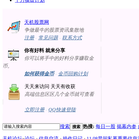
十万操盘计划
天机股票网
争做最牛的股票资讯集散地
注册
-
常见问题
-
联系方式
你有好料 就来分享
你可以将手中的好料分享赚取金
币。
如何获得金币
-
金币回购计划
天天来访问 天天有收获
高端信息区区几个金币就可查看
立即注册
-
QQ快速登陆
搜索
热搜:
每日一股
揭幕内参
搜索
天机论坛
»
论坛
›
信息交流
›
操作日记
›
11.08早间私募重要信