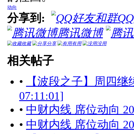
动向
分享到:
Q
腾讯微博
收藏
分享
有用
没用
相关帖子
•
【波段之子】周四继续关注
07:11:01]
•
中财内线 席位动向 201
•
中财内线 席位动向 201