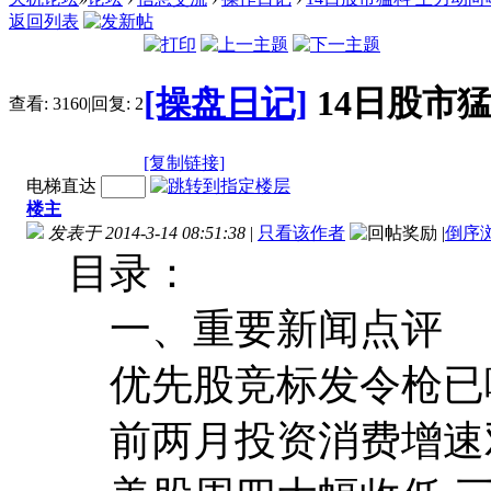
返回列表
[操盘日记]
14日股市
查看:
3160
|
回复:
2
[复制链接]
电梯直达
楼主
发表于 2014-3-14 08:51:38
|
只看该作者
|
倒序
目录：
一、重要新闻点评
优先股竞标发令枪已响
前两月投资消费增速