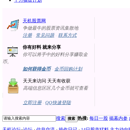
十万操盘计划
天机股票网
争做最牛的股票资讯集散地
注册
-
常见问题
-
联系方式
你有好料 就来分享
你可以将手中的好料分享赚取金
币。
如何获得金币
-
金币回购计划
天天来访问 天天有收获
高端信息区区几个金币就可查看
立即注册
-
QQ快速登陆
搜索
热搜:
每日一股
揭幕内参
搜索
天机论坛
»
论坛
›
信息交流
›
操作日记
›
14日股市猛料 主力动向