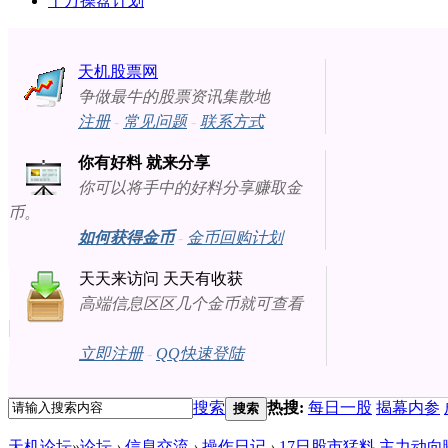
十万操盘计划
天机股票网
争做最牛的股票资讯集散地
注册
-
常见问题
-
联系方式
你有好料 就来分享
你可以将手中的好料分享赚取金
币。
如何获得金币
-
金币回购计划
天天来访问 天天有收获
高端信息区区几个金币就可查看
立即注册
-
QQ快速登陆
搜索
热搜:
每日一股
揭幕内参
搜索
天机论坛
»
论坛
›
信息交流
›
操作日记
›
17日股市猛料 主力动向