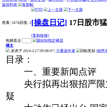
返回列表
[操盘日记]
17日股市
查看:
3474
|
回复:
2
[复制链接]
电梯直达
楼主
发表于 2014-3-17 09:08:07
|
只看该作者
|
倒序
目录：
一、重要新闻点评
央行拟再出狠招严限第
疑