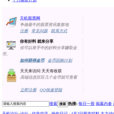
十万操盘计划
天机股票网
争做最牛的股票资讯集散地
注册
-
常见问题
-
联系方式
你有好料 就来分享
你可以将手中的好料分享赚取金
币。
如何获得金币
-
金币回购计划
天天来访问 天天有收获
高端信息区区几个金币就可查看
立即注册
-
QQ快速登陆
搜索
热搜:
每日一股
揭幕内参
搜索
天机论坛
»
论坛
›
信息交流
›
操作日记
›
4月2日股市猛料 主力