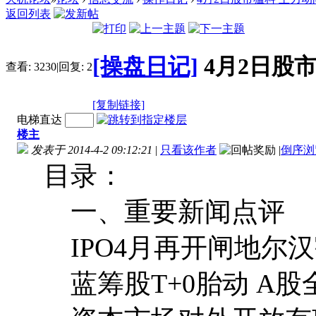
返回列表
[操盘日记]
4月2日股
查看:
3230
|
回复:
2
[复制链接]
电梯直达
楼主
发表于 2014-4-2 09:12:21
|
只看该作者
|
倒序浏
目录：
一、重要新闻点评
IPO4月再开闸地尔汉
蓝筹股T+0胎动 A股