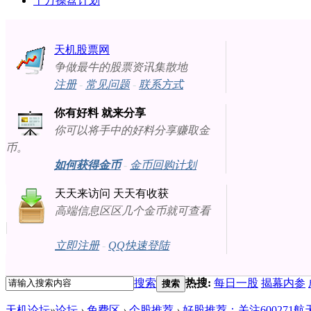
十万操盘计划
天机股票网
争做最牛的股票资讯集散地
注册
-
常见问题
-
联系方式
你有好料 就来分享
你可以将手中的好料分享赚取金
币。
如何获得金币
-
金币回购计划
天天来访问 天天有收获
高端信息区区几个金币就可查看
立即注册
-
QQ快速登陆
搜索
热搜:
每日一股
揭幕内参
搜索
天机论坛
»
论坛
›
免费区
›
个股推荐
›
好股推荐：关注600271航