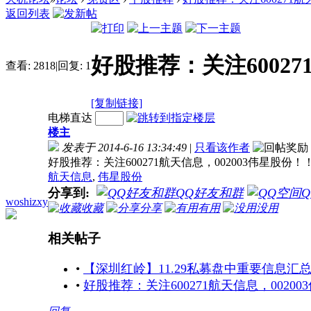
返回列表
好股推荐：关注60027
查看:
2818
|
回复:
1
[复制链接]
电梯直达
楼主
发表于 2014-6-16 13:34:49
|
只看该作者
好股推荐：关注600271航天信息，002003伟星股份！
航天信息
,
伟星股份
分享到:
QQ好友和群
woshizxy
收藏
分享
有用
没用
相关帖子
•
【深圳红岭】11.29私募盘中重要信息汇
•
好股推荐：关注600271航天信息，0020