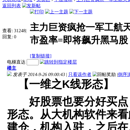
返回列表
主力巨资疯抢一军工航天
查看:
31248
|
回复:
0
市盈率=即将飙升黑马股
[复制链接]
电梯直达
楼主
发表于 2014-9-26 09:00:43
|
只看该作者
|
倒序
【一维之K线形态】
好股票也要分好买点，
形态。从大机构软件来看
建仓，机构入驻，之后在