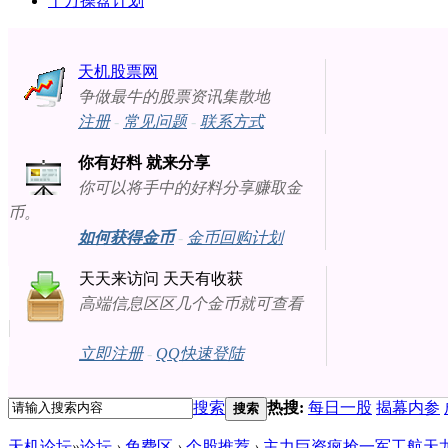
十万操盘计划
天机股票网
争做最牛的股票资讯集散地
注册
-
常见问题
-
联系方式
你有好料 就来分享
你可以将手中的好料分享赚取金
币。
如何获得金币
-
金币回购计划
天天来访问 天天有收获
高端信息区区几个金币就可查看
立即注册
-
QQ快速登陆
搜索
热搜:
每日一股
揭幕内参
搜索
天机论坛
»
论坛
›
免费区
›
个股推荐
›
主力巨资疯抢一军工航天龙头