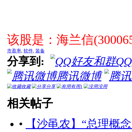
该股是：海兰信(300065
市盈率
,
软件
,
装备
分享到:
Q
腾讯微博
收藏
分享
有用
1
没用
相关帖子
•
【沙黾农】“总理概念