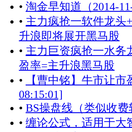
•
淘金早知道（2014-11
•
主力疯抢一软件龙头+
升浪即将展开黑马股
•
主力巨资疯抢一水务龙
盈率=主升浪黑马股
•
【曹中铭】牛市让市盈率指
08:15:01]
•
BS操盘线（类似收费
•
缠论公式，适用于大