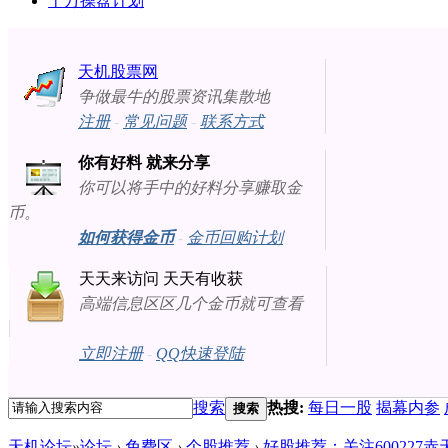
十万操盘计划
天机股票网
争做最牛的股票资讯集散地
注册
-
常见问题
-
联系方式
你有好料 就来分享
你可以将手中的好料分享赚取金
币。
如何获得金币
-
金币回购计划
天天来访问 天天有收获
高端信息区区几个金币就可查看
立即注册
-
QQ快速登陆
搜索
热搜:
每日一股
揭幕内参
搜索
天机论坛
»
论坛
›
免费区
›
个股推荐
›
好股推荐：关注600227赤天