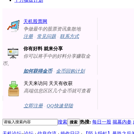
十万操盘计划
天机股票网
争做最牛的股票资讯集散地
注册
-
常见问题
-
联系方式
你有好料 就来分享
你可以将手中的好料分享赚取金
币。
如何获得金币
-
金币回购计划
天天来访问 天天有收获
高端信息区区几个金币就可查看
立即注册
-
QQ快速登陆
搜索
热搜:
每日一股
揭幕内参
搜索
天机论坛
»
论坛
›
信息交流
›
操作日记
›
【陌上纤虹】暴跌之后关注三类股