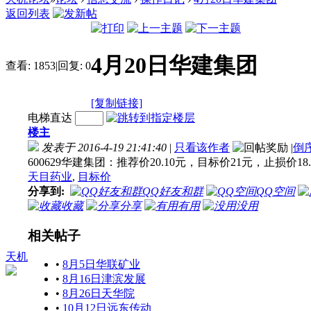
返回列表
4月20日华建集团
查看:
1853
|
回复:
0
[复制链接]
电梯直达
楼主
发表于 2016-4-19 21:41:40
|
只看该作者
|
倒
600629华建集团：推荐价20.10元，目标价21元，止损价18.
天目药业
,
目标价
分享到:
QQ好友和群
QQ空间
收藏
分享
有用
没用
相关帖子
天机
•
8月5日华联矿业
•
8月16日津滨发展
•
8月26日天华院
•
10月12日远东传动