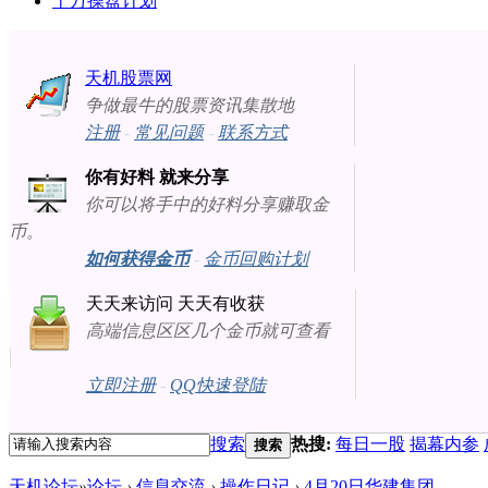
十万操盘计划
天机股票网
争做最牛的股票资讯集散地
注册
-
常见问题
-
联系方式
你有好料 就来分享
你可以将手中的好料分享赚取金
币。
如何获得金币
-
金币回购计划
天天来访问 天天有收获
高端信息区区几个金币就可查看
立即注册
-
QQ快速登陆
搜索
热搜:
每日一股
揭幕内参
搜索
天机论坛
»
论坛
›
信息交流
›
操作日记
›
4月20日华建集团