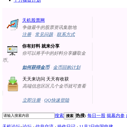
十万操盘计划
天机股票网
争做最牛的股票资讯集散地
注册
-
常见问题
-
联系方式
你有好料 就来分享
你可以将手中的好料分享赚取金
币。
如何获得金币
-
金币回购计划
天天来访问 天天有收获
高端信息区区几个金币就可查看
立即注册
-
QQ快速登陆
搜索
热搜:
每日一股
揭幕内参
搜索
天机论坛
»
论坛
›
信息交流
›
操作日记
›
11月2日中国电建