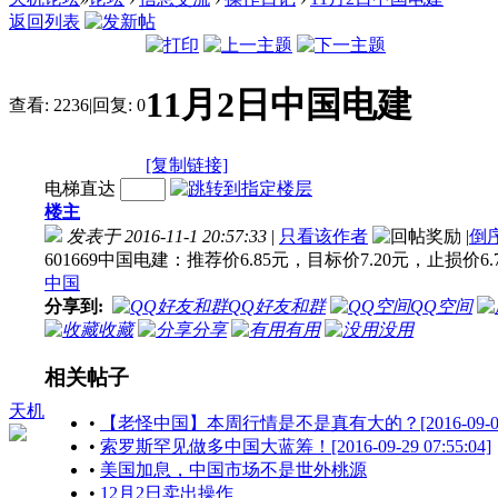
返回列表
11月2日中国电建
查看:
2236
|
回复:
0
[复制链接]
电梯直达
楼主
发表于 2016-11-1 20:57:33
|
只看该作者
|
倒
601669中国电建：推荐价6.85元，目标价7.20元，止损价6.
中国
分享到:
QQ好友和群
QQ空间
收藏
分享
有用
没用
相关帖子
天机
•
【老怪中国】本周行情是不是真有大的？[2016-09-04 23
•
索罗斯罕见做多中国大蓝筹！[2016-09-29 07:55:04]
•
美国加息，中国市场不是世外桃源
•
12月2日卖出操作