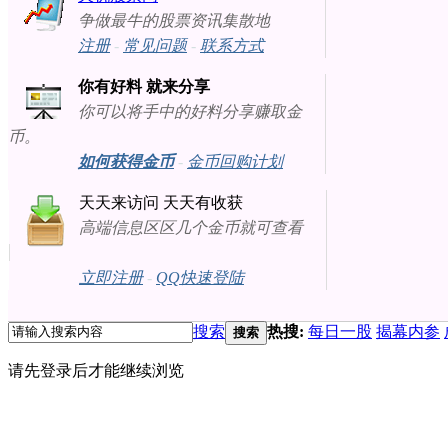
争做最牛的股票资讯集散地
注册
-
常见问题
-
联系方式
你有好料 就来分享
你可以将手中的好料分享赚取金
币。
如何获得金币
-
金币回购计划
天天来访问 天天有收获
高端信息区区几个金币就可查看
立即注册
-
QQ快速登陆
搜索
热搜:
每日一股
揭幕内参
搜索
请先登录后才能继续浏览